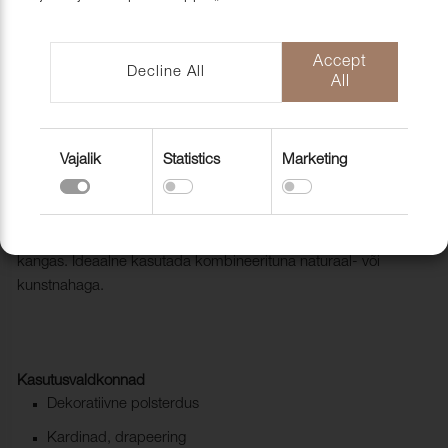
mööblihooldu
EU-Funded CNC Technology
tooted
Scandic Laholmen
Pakendid ja 
Accept
Decline All
All
Vajalik
Statistics
Marketing
Mööblikangas Arcade 900 Rosa
1001722
Arcade on sams naha imitatsiooniga mikrofiiber
kangas. Ideaalne kasutada kombineerituna naturaal- või
kunstnahaga.
Kasutusvaldkonnad
Dekoratiivne polsterdus
Kardinad, drapeering