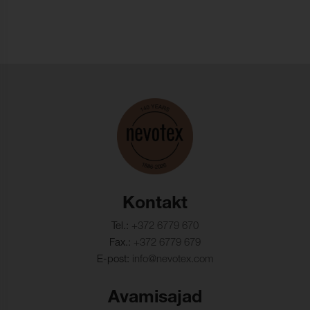
Värvikindlus,
3-4 (ISO 105-X12)
märghõõrdumine:
Valguskindlus:
4-5 (ISO 105-B02)
Mõõtmete muutus, lõim:
- 1,5 %
Mõõtmete muutus,
- 1,5 %
kude:
Kontakt
Tel.:
+372 6779 670
Fax.:
+372 6779 679
E-post:
info@nevotex.com
Avamisajad