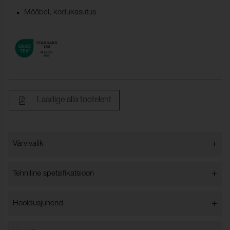
Mööbel, kodukasutus
Laadige alla tooteleht
+
Värvivalik
Värvivalik
+
Tehniline spetsifikatsioon
+
Hooldusjuhend
Laius:
140 cm ±2 cm
Koostis:
100% Polüester