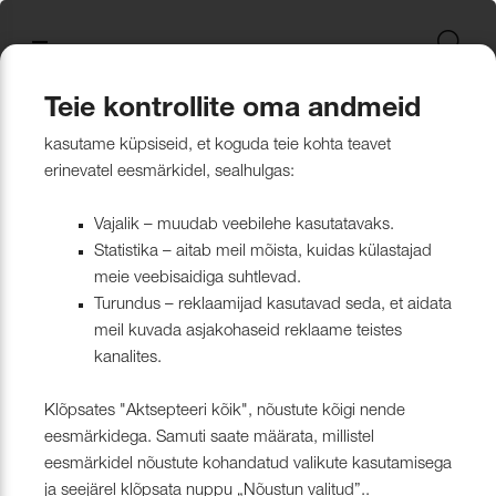
Uus kollektsioon
Tekstiili
Jätkusuutlikum Valik
Restoran Härg
New project in Narva
Nevotex Group
Kontaktisikud
Mööblikanga
Tulekindlate 
Paadikatte ka
Haiglakangas 
Klambrite ja 
Polsterdusmat
Mööblikanga
kollektsioonid
kangas
kinnituspüstol
polüester
Kattematerjalid
Nahk
Wooly, Margrethe &
CH24
ISO 26000:2021
Tootmine
Naturaalne n
Markiisikanga
Naturaalne n
Teie kontrollite oma andmeid
Lillehammer
Kardinariputi
Sünteetilisest
Põrandakaits
Nööbid, liistud
Tooted
Kattematerjalid
Mööblikangad
Kõik mööblikangad
kasutame küpsiseid, et koguda teie kohta teavet
Kardinad
Kümblustünn
UUS! Disain kangas
Kunstnahk
Näidiskollekt
Kunstnahk
erinevatel eesmärkidel, sealhulgas:
kangad
mööblijalgadel
Nowa
Kardinatarvik
ja markiisidel
Õmblusniit
Paadid ja markiisid
Disainivilla Läänerannikul
Blend – kanga lugu meie
Kattematerjal
Tulekindlate 
Vajalik – muudab veebilehe kasutatavaks.
Looduslikust 
Tööriistad ja
Statistika – aitab meil mõista, kuidas külastajad
Sealife
ühisest tugevusest
näidiskollekt
ABIMATERJA
Dekoratiivpa
kangad
meie veebisaidiga suhtlevad.
Tehnilised kangad
Blackstone steakhouse
Muu
MARKIISIDE
Turundus – reklaamijad kasutavad seda, et aidata
Surf & Wave
Bluebell – loodusest ja ajast
Paelad ja nöö
meil kuvada asjakohaseid reklaame teistes
Tööriistad ja tarvikud
Kattegatt Gümnaasium
kanalites.
vormitud kanga lugu
Puria
Tõmblukud ja
Klõpsates "Aktsepteeri kõik", nõustute kõigi nende
Muu
Can Can Pizza
Nevotex Narva OÜ Enhances
eesmärkidega. Samuti saate määrata, millistel
Liimid ja
eesmärkidel nõustute kohandatud valikute kasutamisega
Manufacturing Efficiency with
Kollektsioonist väljaminevad
Restoranikett Grill
ja seejärel klõpsata nuppu „Nõustun valitud”..