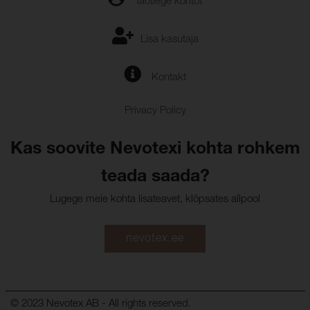
Taotlege kontot
Lisa kasutaja
Kontakt
Privacy Policy
Kas soovite Nevotexi kohta rohkem
teada saada?
Lugege meie kohta lisateavet, klõpsates allpool
nevotex.ee
© 2023 Nevotex AB - All rights reserved.