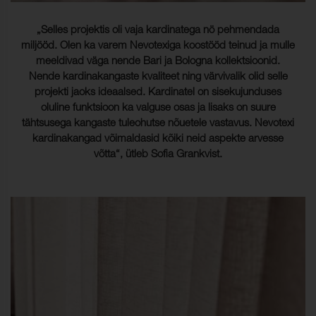
„Selles projektis oli vaja kardinatega nö pehmendada
miljööd. Olen ka varem Nevotexiga koostööd teinud ja mulle
meeldivad väga nende Bari ja Bologna kollektsioonid.
Nende kardinakangaste kvaliteet ning värvivalik olid selle
projekti jaoks ideaalsed. Kardinatel on sisekujunduses
oluline funktsioon ka valguse osas ja lisaks on suure
tähtsusega kangaste tuleohutse nõuetele vastavus. Nevotexi
kardinakangad võimaldasid kõiki neid aspekte arvesse
võtta“, ütleb Sofia Grankvist.