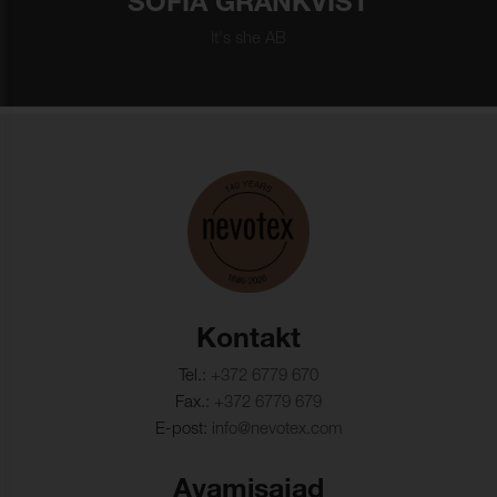
SOFIA GRANKVIST
It's she AB
Kontakt
Tel.:
+372 6779 670
Fax.:
+372 6779 679
E-post:
info@nevotex.com
Avamisajad