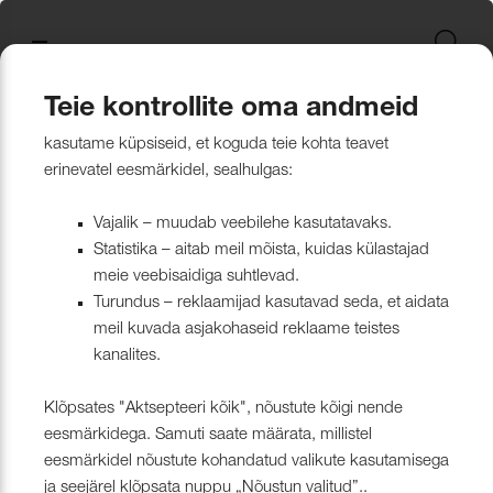
Uus kollektsioon
Tekstiili
Jätkusuutlikum Valik
Restoran Härg
New project in Narva
Nevotex Group
Kontaktisikud
Mööblikanga
Tulekindlate 
Paadikatte ka
Haiglakangas 
Klambrite ja 
Polsterdusmat
Mööblikanga
kollektsioonid
kangas
kinnituspüstol
polüester
Kattematerjalid
Nahk
Wooly, Margrethe &
CH24
ISO 26000:2021
Tootmine
Naturaalne n
Markiisikanga
Naturaalne n
Teie kontrollite oma andmeid
Lillehammer
Kardinariputi
Sünteetilisest
Põrandakaits
Nööbid, liistud
kasutame küpsiseid, et koguda teie kohta teavet
Kardinad
Kümblustünn
UUS! Disain kangas
Kunstnahk
Näidiskollekt
Kunstnahk
erinevatel eesmärkidel, sealhulgas:
kangad
mööblijalgadel
Nowa
Kardinatarvik
ja markiisidel
Õmblusniit
Paadid ja markiisid
Disainivilla Läänerannikul
Blend – kanga lugu meie
Kattematerjal
Tulekindlate 
Vajalik – muudab veebilehe kasutatavaks.
Looduslikust 
Tööriistad ja
Statistika – aitab meil mõista, kuidas külastajad
Sealife
ühisest tugevusest
näidiskollekt
ABIMATERJA
Dekoratiivpa
kangad
meie veebisaidiga suhtlevad.
Tehnilised kangad
Blackstone steakhouse
Muu
MARKIISIDE
Turundus – reklaamijad kasutavad seda, et aidata
Surf & Wave
Bluebell – loodusest ja ajast
Paelad ja nöö
meil kuvada asjakohaseid reklaame teistes
Tööriistad ja tarvikud
Kattegatt Gümnaasium
kanalites.
vormitud kanga lugu
Puria
Tõmblukud ja
Klõpsates "Aktsepteeri kõik", nõustute kõigi nende
Muu
Can Can Pizza
Nevotex Narva OÜ Enhances
eesmärkidega. Samuti saate määrata, millistel
KARDINAD
Liimid ja
eesmärkidel nõustute kohandatud valikute kasutamisega
Manufacturing Efficiency with
Kollektsioonist väljaminevad
Restoranikett Grill
ja seejärel klõpsata nuppu „Nõustun valitud”..