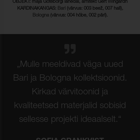
OBJEKT: maja Göteborgi lähedal, arhitekt Gert Wingårdh
KARDINAKANGAS:
Bari
(värvus: 003 beež, 007 hall),
Bologna
(värvus: 004 hõbe, 002 pärl).
„Mulle meeldivad väga uued
Bari ja Bologna kollektsioonid.
Kirkad värvitoonid ja
kvaliteetsed materjalid sobisid
sellesse projekti ideaalselt.“