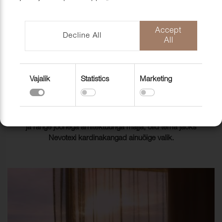
mööblihooldu
EU-Funded CNC Technology
tooted
Scandic Laholmen
Pakendid ja 
Accept
Decline All
All
DISAINIVILLA LÄÄNERANNIKUL
HUBASUSE JA RANGE
Vajalik
Statistics
Marketing
JOONEGA DISAINI KOHTUMINE
Kui telesarja Grand Design raames oli disainer Sofia
Grankvist´il vaja luua kardinate lahendus isikupärase disaini
ja range joonega arhitektuuriga majja, olid tema jaoks
Nevotexi kardinakangad ainuõige valik.