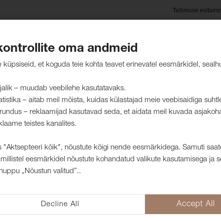
Tellimuse esitami
kontrollite oma andmeid
oted
Hooldusjuhised
Jätkusuutlikkus
Kliendid mei
küpsiseid, et koguda teie kohta teavet erinevatel eesmärkidel, sealh
jalik – muudab veebilehe kasutatavaks.
atistika – aitab meil mõista, kuidas külastajad meie veebisaidiga suht
rundus – reklaamijad kasutavad seda, et aidata meil kuvada asjakoh
klaame teistes kanalites.
UM VALIK: NOW
 "Aktsepteeri kõik", nõustute kõigi nende eesmärkidega. Samuti saat
millistel eesmärkidel nõustute kohandatud valikute kasutamisega ja s
nuppu „Nõustun valitud”..
Decline All
Accept All