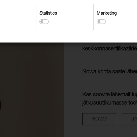
Statistics
Marketing
Nowa on vastupidav mööb
tootmisprotsessis ei ole
tänu tagasihoidlikule vi
kaunistustele peene vä
keskkonnasertifikaati
Nowa kohta saate lähema
Kas soovite lähemalt lu
jätkusuutlikumasse toot
NOWA
J