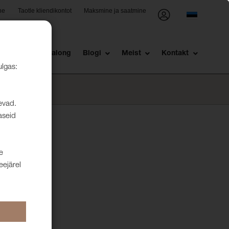
ne
Taotle kliendikontot
Maksmine ja saatmine
st
Müügisalong
Blogi
Meist
Kontakt
ulgas:
levad.
aseid
A
e
eejärel