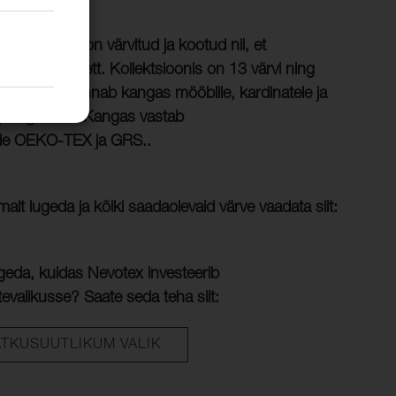
liriie, mis on värvitud ja kootud nii, et
 kasutatud vett. Kollektsioonis on 13 värvi ning
ntage-stiilile annab kangas mööblile, kardinatele ja
ljanägemise. Kangas vastab
dele OEKO-TEX ja GRS..
lt lugeda ja kõiki saadaolevaid värve vaadata siit:
geda, kuidas Nevotex investeerib
evalikusse? Saate seda teha siit:
ÄTKUSUUTLIKUM VALIK