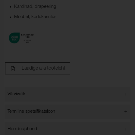
Kardinad, drapeering
Mööbel, kodukasutus
Laadige alla tooteleht
+
Värvivalik
Värvivalik
+
Tehniline spetsifikatsioon
+
Hooldusjuhend
Laius:
140 cm ±2 cm