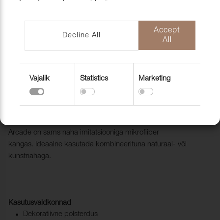
mööblihooldu
EU-Funded CNC Technology
tooted
Scandic Laholmen
Pakendid ja 
Accept
Decline All
All
Vajalik
Statistics
Marketing
Mööblikangas Arcade 405 Testa Di
Moro
1001711
Arcade on sams naha imitatsiooniga mikrofiiber
kangas. Ideaalne kasutada kombineerituna naturaal- või
kunstnahaga.
Kasutusvaldkonnad
Dekoratiivne polsterdus