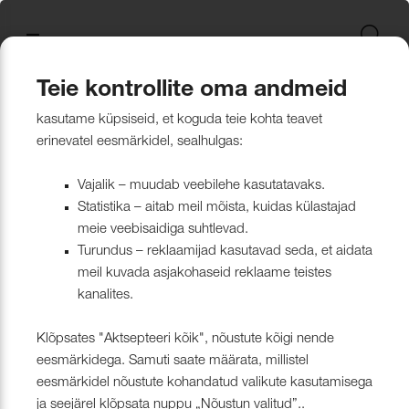
Uus kollektsioon
Tekstiili
Jätkusuutlikum Valik
Restoran Härg
New project in Narva
Nevotex Group
Kontaktisikud
Mööblikanga
Tulekindlate 
Paadikatte ka
Haiglakangas 
Klambrite ja 
Polsterdusmat
Mööblikanga
kollektsioonid
kangas
kinnituspüstol
polüester
Kattematerjalid
Nahk
Wooly, Margrethe &
CH24
ISO 26000:2021
Tootmine
Naturaalne n
Markiisikanga
Naturaalne n
Teie kontrollite oma andmeid
Lillehammer
Kardinariputi
Sünteetilisest
Põrandakaits
Nööbid, liistud
Tooted
Kattematerjalid
Mööblikangad
Kõik mööblikangad
kasutame küpsiseid, et koguda teie kohta teavet
Kardinad
Kümblustünn
UUS! Disain kangas
Kunstnahk
Näidiskollekt
Kunstnahk
erinevatel eesmärkidel, sealhulgas:
kangad
mööblijalgadel
Nowa
Kardinatarvik
ja markiisidel
Õmblusniit
Paadid ja markiisid
Disainivilla Läänerannikul
Blend – kanga lugu meie
Kattematerjal
Tulekindlate 
Vajalik – muudab veebilehe kasutatavaks.
Looduslikust 
Tööriistad ja
Statistika – aitab meil mõista, kuidas külastajad
Sealife
ühisest tugevusest
näidiskollekt
ABIMATERJA
Dekoratiivpa
kangad
meie veebisaidiga suhtlevad.
Tehnilised kangad
Blackstone steakhouse
Muu
MARKIISIDE
Turundus – reklaamijad kasutavad seda, et aidata
Surf & Wave
Bluebell – loodusest ja ajast
Paelad ja nöö
meil kuvada asjakohaseid reklaame teistes
Tööriistad ja tarvikud
Kattegatt Gümnaasium
kanalites.
vormitud kanga lugu
Puria
Tõmblukud ja
Klõpsates "Aktsepteeri kõik", nõustute kõigi nende
Muu
Can Can Pizza
Nevotex Narva OÜ Enhances
eesmärkidega. Samuti saate määrata, millistel
Liimid ja
eesmärkidel nõustute kohandatud valikute kasutamisega
Manufacturing Efficiency with
Kollektsioonist väljaminevad
Restoranikett Grill
ja seejärel klõpsata nuppu „Nõustun valitud”..