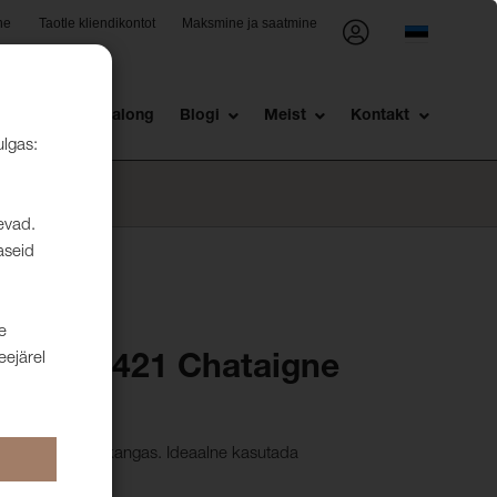
ne
Taotle kliendikontot
Maksmine ja saatmine
st
Müügisalong
Blogi
Meist
Kontakt
ulgas:
levad.
aseid
e
eejärel
Arcade 421 Chataigne
ga mikrofiiber kangas. Ideaalne kasutada
stnahaga.