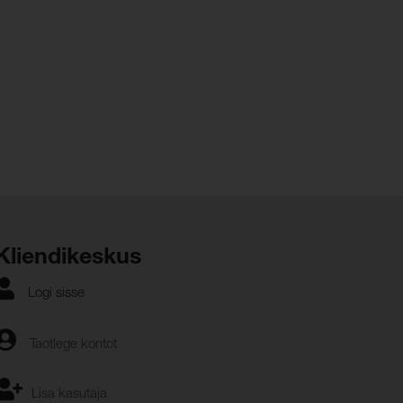
Kliendikeskus
Logi sisse
Taotlege kontot
Lisa kasutaja