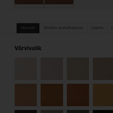
Värvivalik
Tehniline spetsifikatsioon
Lisainfo
Värvivalik