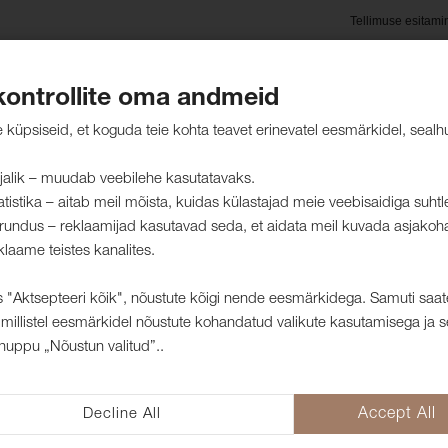
Tellimuse esitami
kontrollite oma andmeid
oted
Hooldusjuhised
Jätkusuutlikkus
Kliendid mei
küpsiseid, et koguda teie kohta teavet erinevatel eesmärkidel, sealh
jalik – muudab veebilehe kasutatavaks.
atistika – aitab meil mõista, kuidas külastajad meie veebisaidiga suht
rundus – reklaamijad kasutavad seda, et aidata meil kuvada asjakoh
kangad
klaame teistes kanalites.
 "Aktsepteeri kõik", nõustute kõigi nende eesmärkidega. Samuti saat
millistel eesmärkidel nõustute kohandatud valikute kasutamisega ja s
Mööblikangas 
nuppu „Nõustun valitud”..
1001710
Arcade on sams naha imitatsiooni
Decline All
Accept All
kombineerituna naturaal- või kun