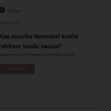
Kontakt
Privacy Policy
Kas soovite Nevotexi kohta
rohkem teada saada?
Lugege meie kohta lisateavet, klõpsates allpool
nevotex.ee