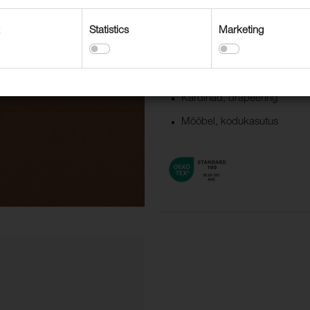
Statistics
Marketing
Kasutusvaldkonnad
Dekoratiivne polsterdus
Kardinad, drapeering
Mööbel, kodukasutus