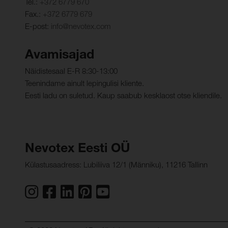
Tel.:
+372 6779 670
Fax.:
+372 6779 679
E-post:
info@nevotex.com
Avamisajad
Näidistesaal E-R 8:30-13:00
Teenindame ainult lepingulisi kliente.
Eesti ladu on suletud. Kaup saabub kesklaost otse kliendile.
Nevotex Eesti OÜ
Külastusaadress: Lubiliiva 12/1 (Männiku), 11216 Tallinn