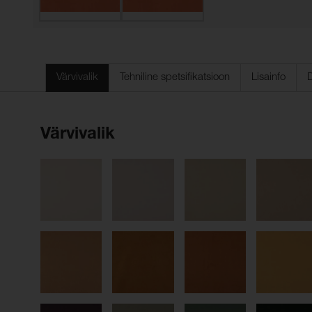
Värvivalik
Tehniline spetsifikatsioon
Lisainfo
Värvivalik