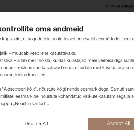
Tellimuse esitami
kontrollite oma andmeid
oted
Hooldusjuhised
Jätkusuutlikkus
Kliendid mei
küpsiseid, et koguda teie kohta teavet erinevatel eesmärkidel, sealh
jalik – muudab veebilehe kasutatavaks.
atistika – aitab meil mõista, kuidas külastajad meie veebisaidiga suht
rundus – reklaamijad kasutavad seda, et aidata meil kuvada asjakoh
kangad
klaame teistes kanalites.
 "Aktsepteeri kõik", nõustute kõigi nende eesmärkidega. Samuti saat
millistel eesmärkidel nõustute kohandatud valikute kasutamisega ja s
Mööblikangas 
nuppu „Nõustun valitud”..
Scuro
Decline All
Accept All
1001718