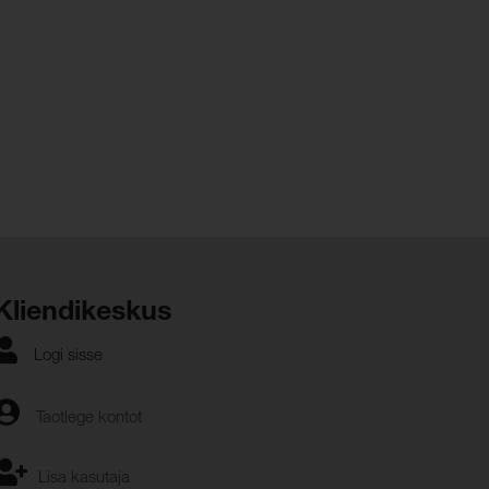
Kliendikeskus
Logi sisse
Taotlege kontot
Lisa kasutaja