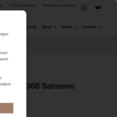
ne
Taotle kliendikontot
Maksmine ja saatmine
st
Müügisalong
Blogi
Meist
Kontakt
ulgas:
levad.
aseid
e
eejärel
Arcade 308 Salmono