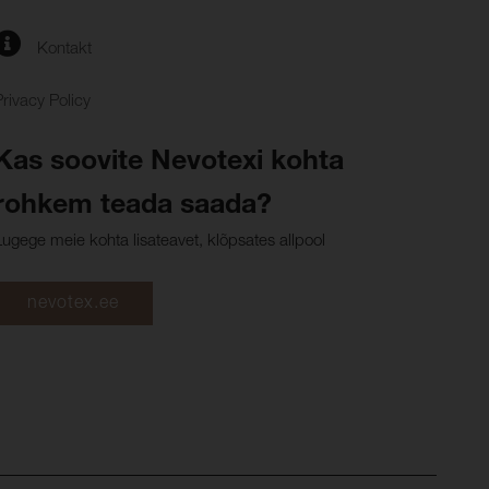
Kontakt
Privacy Policy
Kas soovite Nevotexi kohta
rohkem teada saada?
Lugege meie kohta lisateavet, klõpsates allpool
nevotex.ee