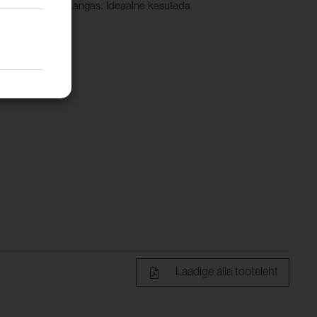
ga mikrofiiber kangas. Ideaalne kasutada
stnahaga.
Laadige alla tooteleht