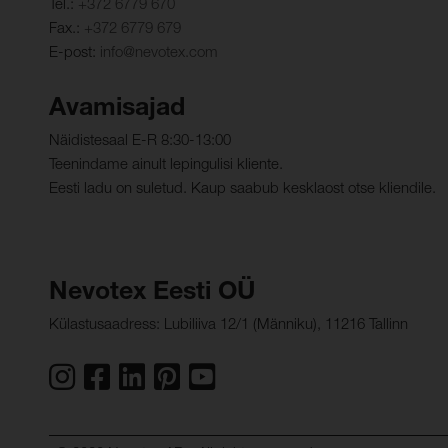
Tel.:
+372 6779 670
Fax.:
+372 6779 679
E-post:
info@nevotex.com
Avamisajad
Näidistesaal E-R 8:30-13:00
Teenindame ainult lepingulisi kliente.
Eesti ladu on suletud. Kaup saabub kesklaost otse kliendile.
Nevotex Eesti OÜ
Külastusaadress: Lubiliiva 12/1 (Männiku), 11216 Tallinn