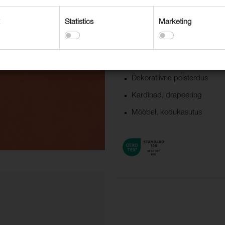
Arcade on sams naha imitatsiooni
kombineerituna naturaal- või kun
Statistics
Marketing
Kasutusvaldkonnad
Dekoratiivne polsterdus
Kardinad, drapeering
Mööbel, kodukasutus