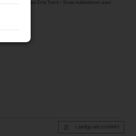
.Vaata ka kangast Eros Trend – Erose kollektsiooni uued
Laadige alla tooteleht