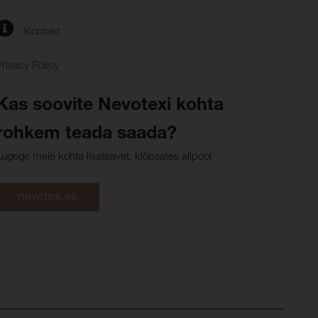
Kontakt
Privacy Policy
Kas soovite Nevotexi kohta
rohkem teada saada?
Lugege meie kohta lisateavet, klõpsates allpool
nevotex.ee