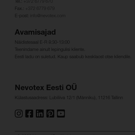
Tel.:
+372 6779 670
Fax.:
+372 6779 679
E-post:
info@nevotex.com
Avamisajad
Näidistesaal E-R 8:30-13:00
Teenindame ainult lepingulisi kliente.
Eesti ladu on suletud. Kaup saabub kesklaost otse kliendile.
Nevotex Eesti OÜ
Külastusaadress: Lubiliiva 12/1 (Männiku), 11216 Tallinn