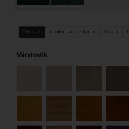
Värvivalik
Tehniline spetsifikatsioon
Lisainfo
Värvivalik