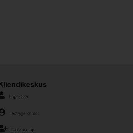
Kliendikeskus
Logi sisse
Taotlege kontot
Lisa kasutaja