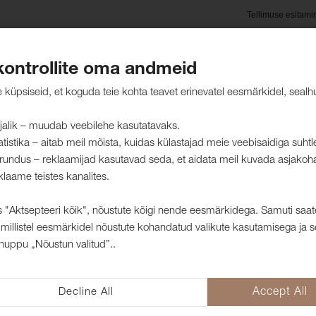
Tellimuse esitami
kontrollite oma andmeid
oted
Hooldusjuhised
Jätkusuutlikkus
Kliendid mei
küpsiseid, et koguda teie kohta teavet erinevatel eesmärkidel, sealh
jalik – muudab veebilehe kasutatavaks.
atistika – aitab meil mõista, kuidas külastajad meie veebisaidiga suht
rundus – reklaamijad kasutavad seda, et aidata meil kuvada asjakoh
kangad
klaame teistes kanalites.
 "Aktsepteeri kõik", nõustute kõigi nende eesmärkidega. Samuti saat
millistel eesmärkidel nõustute kohandatud valikute kasutamisega ja s
Mööblikangas E
nuppu „Nõustun valitud”..
1008332
Kangas Eros on kahepoolne samet, 
Decline All
Accept All
kasutada lisaks mööbli polsterdus