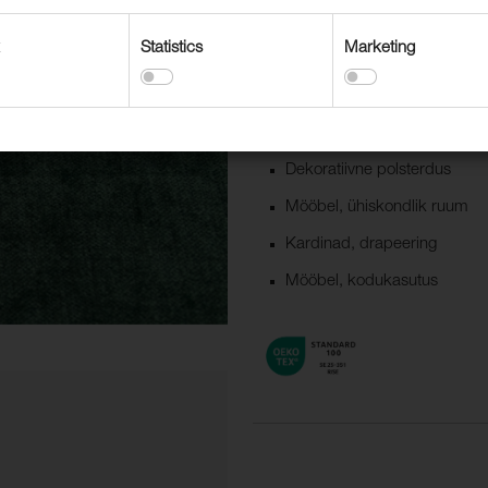
kodukasutusele ka avalikku ruumi
pastelsed toonid.
Statistics
Marketing
Kasutusvaldkonnad
Dekoratiivne polsterdus
Mööbel, ühiskondlik ruum
Kardinad, drapeering
Mööbel, kodukasutus