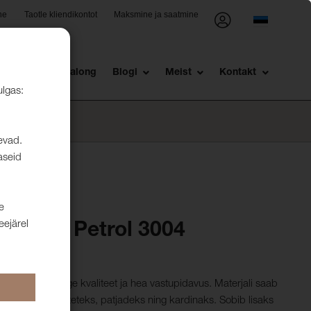
ne
Taotle kliendikontot
Maksmine ja saatmine
st
Müügisalong
Blogi
Meist
Kontakt
ulgas:
levad.
aseid
e
eejärel
ros 32 Petrol 3004
millel on kõrge kvaliteet ja hea vastupidavus. Materjali saab
ele ka voodikateteks, patjadeks ning kardinaks. Sobib lisaks