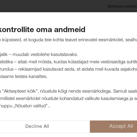
Tellimuse esitami
kontrollite oma andmeid
oted
Hooldusjuhised
Jätkusuutlikkus
Kliendid mei
küpsiseid, et koguda teie kohta teavet erinevatel eesmärkidel, sealh
jalik – muudab veebilehe kasutatavaks.
atistika – aitab meil mõista, kuidas külastajad meie veebisaidiga suht
rundus – reklaamijad kasutavad seda, et aidata meil kuvada asjakoh
kangad
klaame teistes kanalites.
 "Aktsepteeri kõik", nõustute kõigi nende eesmärkidega. Samuti saat
millistel eesmärkidel nõustute kohandatud valikute kasutamisega ja s
Mööblikangas E
nuppu „Nõustun valitud”..
1008311
Kangas Eros on kahepoolne samet, 
Decline All
Accept All
kasutada lisaks mööbli polsterdus