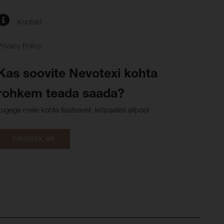
Kontakt
Privacy Policy
Kas soovite Nevotexi kohta
rohkem teada saada?
Lugege meie kohta lisateavet, klõpsates allpool
nevotex.ee