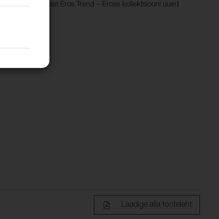
.Vaata ka kangast Eros Trend – Erose kollektsiooni uued
Laadige alla tooteleht