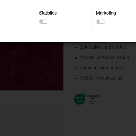
kodukasutusele ka avalikku ruumi
pastelsed toonid.
Statistics
Marketing
Kasutusvaldkonnad
Dekoratiivne polsterdus
Mööbel, ühiskondlik ruum
Kardinad, drapeering
Mööbel, kodukasutus