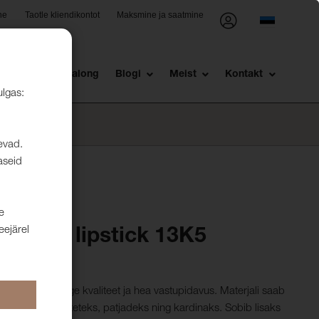
ne
Taotle kliendikontot
Maksmine ja saatmine
st
Müügisalong
Blogi
Meist
Kontakt
ulgas:
levad.
aseid
e
eejärel
ros 11 lipstick 13K5
millel on kõrge kvaliteet ja hea vastupidavus. Materjali saab
ele ka voodikateteks, patjadeks ning kardinaks. Sobib lisaks