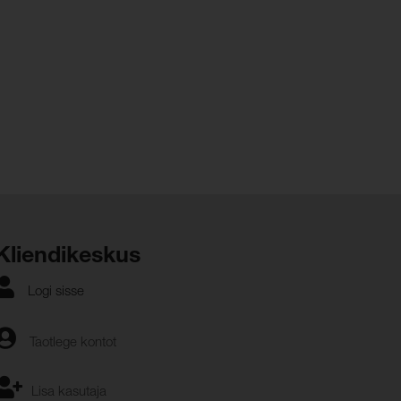
Kliendikeskus
Logi sisse
Taotlege kontot
Lisa kasutaja