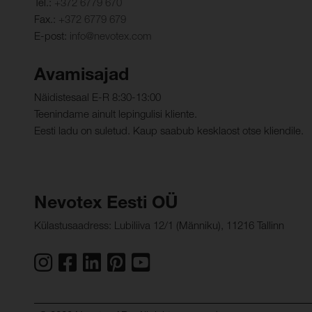
Tel.:
+372 6779 670
Fax.:
+372 6779 679
E-post:
info@nevotex.com
Avamisajad
Näidistesaal E-R 8:30-13:00
Teenindame ainult lepingulisi kliente.
Eesti ladu on suletud. Kaup saabub kesklaost otse kliendile.
Nevotex Eesti OÜ
Külastusaadress: Lubiliiva 12/1 (Männiku), 11216 Tallinn