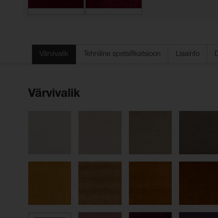
Värvivalik
Tehniline spetsifikatsioon
Lisainfo
Värvivalik