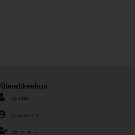
Kliendikeskus
Logi sisse
Taotlege kontot
Lisa kasutaja