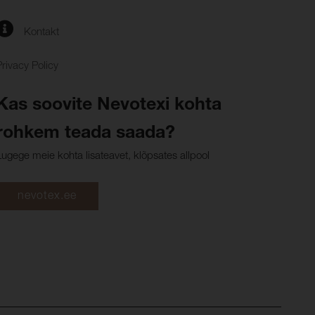
Kontakt
Privacy Policy
Kas soovite Nevotexi kohta
rohkem teada saada?
Lugege meie kohta lisateavet, klõpsates allpool
nevotex.ee