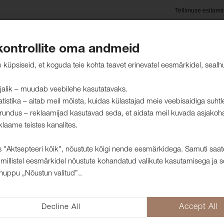
Tellimuse esitami
kontrollite oma andmeid
oted
Hooldusjuhised
Jätkusuutlikkus
Kliendid mei
küpsiseid, et koguda teie kohta teavet erinevatel eesmärkidel, sealh
jalik – muudab veebilehe kasutatavaks.
atistika – aitab meil mõista, kuidas külastajad meie veebisaidiga suht
rundus – reklaamijad kasutavad seda, et aidata meil kuvada asjakoh
kangad
klaame teistes kanalites.
 "Aktsepteeri kõik", nõustute kõigi nende eesmärkidega. Samuti saat
millistel eesmärkidel nõustute kohandatud valikute kasutamisega ja s
Mööblikangas E
nuppu „Nõustun valitud”..
1008307
Kangas Eros on kahepoolne samet, 
Decline All
Accept All
kasutada lisaks mööbli polsterdus