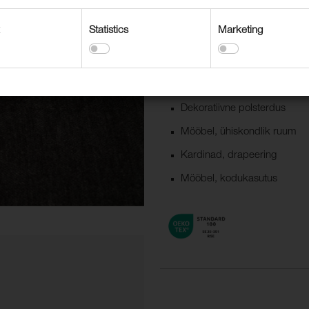
kodukasutusele ka avalikku ruumi
pastelsed toonid.
Statistics
Marketing
Kasutusvaldkonnad
Dekoratiivne polsterdus
Mööbel, ühiskondlik ruum
Kardinad, drapeering
Mööbel, kodukasutus