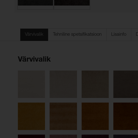
Värvivalik
Tehniline spetsifikatsioon
Lisainfo
Värvivalik