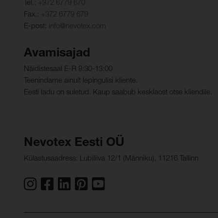
Tel.:
+372 6779 670
Fax.:
+372 6779 679
E-post:
info@nevotex.com
Avamisajad
Näidistesaal E-R 8:30-13:00
Teenindame ainult lepingulisi kliente.
Eesti ladu on suletud. Kaup saabub kesklaost otse kliendile.
Nevotex Eesti OÜ
Külastusaadress: Lubiliiva 12/1 (Männiku), 11216 Tallinn