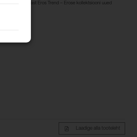
.Vaata ka kangast Eros Trend – Erose kollektsiooni uued
Laadige alla tooteleht