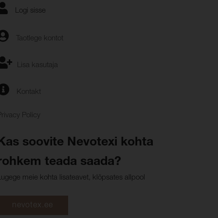
Logi sisse
Taotlege kontot
Lisa kasutaja
Kontakt
Privacy Policy
Kas soovite Nevotexi kohta
rohkem teada saada?
Lugege meie kohta lisateavet, klõpsates allpool
nevotex.ee