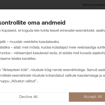
Tellimuse esitami
kontrollite oma andmeid
oted
Hooldusjuhised
Jätkusuutlikkus
Kliendid mei
küpsiseid, et koguda teie kohta teavet erinevatel eesmärkidel, sealh
jalik – muudab veebilehe kasutatavaks.
atistika – aitab meil mõista, kuidas külastajad meie veebisaidiga suht
rundus – reklaamijad kasutavad seda, et aidata meil kuvada asjakoh
ad
klaame teistes kanalites.
 "Aktsepteeri kõik", nõustute kõigi nende eesmärkidega. Samuti saat
millistel eesmärkidel nõustute kohandatud valikute kasutamisega ja s
Mööblinahk Oc
nuppu „Nõustun valitud”..
1140035
Eritellimus: Tarneaeg umbes 2-3 
Decline All
Accept All