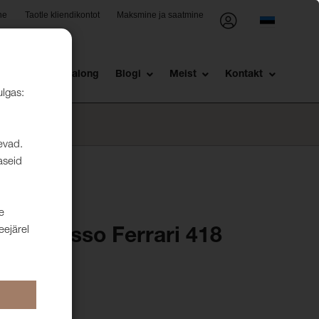
ne
Taotle kliendikontot
Maksmine ja saatmine
st
Müügisalong
Blogi
Meist
Kontakt
ulgas:
levad.
aseid
e
eejärel
ean Rosso Ferrari 418
nädalat.