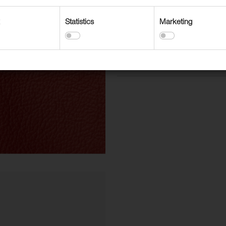
Kasutusvaldkonnad
Mööbel, ühiskondlik ruum
Statistics
Marketing
Mööbel, kodukasutus