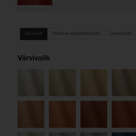
Värvivalik
Tehniline spetsifikatsioon
Downloads
Värvivalik