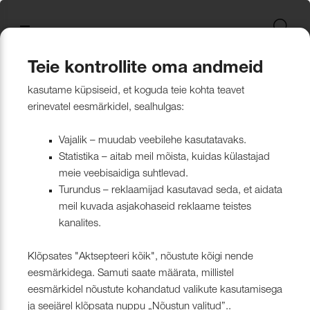
Uus kollektsioon
Tekstiili
Jätkusuutlikum Valik
Restoran Härg
New project in Narva
Nevotex Group
Kontaktisikud
Mööblikanga
Tulekindlate 
Paadikatte ka
Haiglakangas 
Klambrite ja 
Polsterdusmat
Mööblikanga
kollektsioonid
kangas
kinnituspüstol
polüester
Kattematerjalid
Nahk
Wooly, Margrethe &
CH24
ISO 26000:2021
Tootmine
Naturaalne n
Markiisikanga
Naturaalne n
Teie kontrollite oma andmeid
Lillehammer
Kardinariputi
Sünteetilisest
Põrandakaits
Nööbid, liistud
Tooted
Kattematerjalid
Naturaalne nahk
Mööblinahad
kasutame küpsiseid, et koguda teie kohta teavet
Kardinad
Kümblustünn
UUS! Disain kangas
Kunstnahk
Näidiskollekt
Kunstnahk
erinevatel eesmärkidel, sealhulgas:
kangad
mööblijalgadel
Nowa
Kardinatarvik
ja markiisidel
Õmblusniit
Paadid ja markiisid
Disainivilla Läänerannikul
Blend – kanga lugu meie
Kattematerjal
Tulekindlate 
Vajalik – muudab veebilehe kasutatavaks.
Looduslikust 
Tööriistad ja
Statistika – aitab meil mõista, kuidas külastajad
Sealife
ühisest tugevusest
näidiskollekt
ABIMATERJA
Dekoratiivpa
kangad
meie veebisaidiga suhtlevad.
Tehnilised kangad
Blackstone steakhouse
Muu
MARKIISIDE
Turundus – reklaamijad kasutavad seda, et aidata
Surf & Wave
Bluebell – loodusest ja ajast
Paelad ja nöö
meil kuvada asjakohaseid reklaame teistes
Tööriistad ja tarvikud
Kattegatt Gümnaasium
kanalites.
vormitud kanga lugu
Puria
Tõmblukud ja
Klõpsates "Aktsepteeri kõik", nõustute kõigi nende
Muu
Can Can Pizza
Nevotex Narva OÜ Enhances
eesmärkidega. Samuti saate määrata, millistel
Liimid ja
eesmärkidel nõustute kohandatud valikute kasutamisega
Manufacturing Efficiency with
Kollektsioonist väljaminevad
Restoranikett Grill
ja seejärel klõpsata nuppu „Nõustun valitud”..