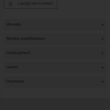
Laadige alla tooteleht
+
Värvivalik
Värvivalik
+
Tehniline spetsifikatsioon
+
Hooldusjuhend
Keskmine suurus (m²):
5 m²
Paksus:
0.8-1 mm
+
Lisainfo
Kvaliteet:
Korrigeeritud
+
Downloads
Toornahad:
EUROPEAN
Tulekindlus:
BS 5852 Source 0, Cal TB
Fire test
117, EN 1021-1 & 2, IMO
EN 1021-1 & EN 1021-2
2010 FTP Code Part 7