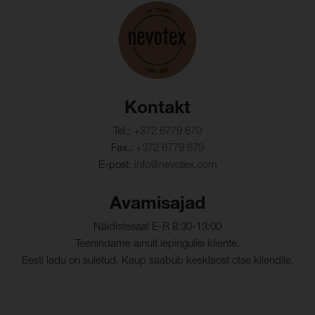
Kortsumiskindlus:
50000 (ISO 5402)
Certificate
IMO, Red Flag certificate - Module B
Värvikindlus,
≥ 4 (ISO 11640)
IMO certificate - Module B
kuivhõõrdumine:
IMO certificate - Module D
Värvikindlus,
≥ 4 (ISO 11640)
PFAS declaration
märghõõrdumine:
Kontakt
Valguskindlus:
≥ 5 (ISO 105-B02)
Tel.:
+372 6779 670
Fax.:
+372 6779 679
Pinnakatte kleepuvus,
≥ 2 N/cm (ISO 11644)
E-post:
info@nevotex.com
kuiv:
Rivstyrka:
≥ 20 N (ISO 3377-1)
Avamisajad
Värvi hõõrdumiskindlus,
≥ 4 (ISO 11640)
Näidistesaal E-R 8:30-13:00
higistamine:
Teenindame ainult lepingulisi kliente.
Eesti ladu on suletud. Kaup saabub kesklaost otse kliendile.
Blue Angel:
Pass