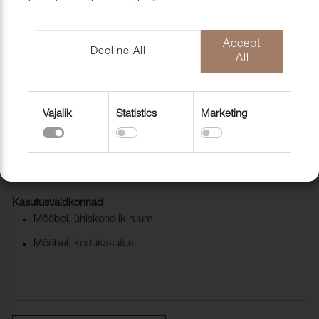
mööblihooldu
EU-Funded CNC Technology
tooted
Scandic Laholmen
Pakendid ja 
Accept
Decline All
All
Vajalik
Statistics
Marketing
Mööblinahk Ocean Allium 435
1140018
Eritellimus: Tarneaeg umbes 2-3 nädalat.
Kasutusvaldkonnad
Mööbel, ühiskondlik ruum
Mööbel, kodukasutus