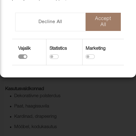
mööblihooldu
EU-Funded CNC Technology
tooted
Scandic Laholmen
Pakendid ja 
Accept
Decline All
All
Vajalik
Statistics
Marketing
Õuekangas Garden Plain 067
aluminium
1273348
Kasutusvaldkonnad
Dekoratiivne polsterdus
Paat, haagissuvila
Kardinad, drapeering
Mööbel, kodukasutus