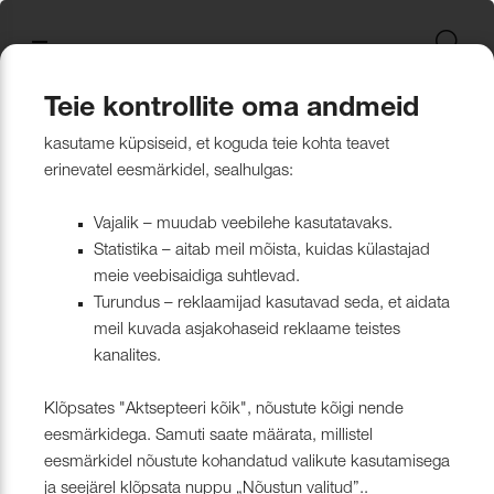
Uus kollektsioon
Tekstiili
Jätkusuutlikum Valik
Restoran Härg
New project in Narva
Nevotex Group
Kontaktisikud
Mööblikanga
Tulekindlate 
Paadikatte ka
Haiglakangas 
Klambrite ja 
Polsterdusmat
Mööblikanga
kollektsioonid
kangas
kinnituspüstol
polüester
Kattematerjalid
Nahk
Wooly, Margrethe &
CH24
ISO 26000:2021
Tootmine
Naturaalne n
Markiisikanga
Naturaalne n
Teie kontrollite oma andmeid
Lillehammer
Kardinariputi
Sünteetilisest
Põrandakaits
Nööbid, liistud
Tooted
Kattematerjalid
Mööblikangad
Kõik mööblikangad
kasutame küpsiseid, et koguda teie kohta teavet
Kardinad
Kümblustünn
UUS! Disain kangas
Kunstnahk
Näidiskollekt
Kunstnahk
erinevatel eesmärkidel, sealhulgas:
kangad
mööblijalgadel
Nowa
Kardinatarvik
ja markiisidel
Õmblusniit
Paadid ja markiisid
Disainivilla Läänerannikul
Blend – kanga lugu meie
Kattematerjal
Tulekindlate 
Vajalik – muudab veebilehe kasutatavaks.
Looduslikust 
Tööriistad ja
Statistika – aitab meil mõista, kuidas külastajad
Sealife
ühisest tugevusest
näidiskollekt
ABIMATERJA
Dekoratiivpa
kangad
meie veebisaidiga suhtlevad.
Tehnilised kangad
Blackstone steakhouse
Muu
MARKIISIDE
Turundus – reklaamijad kasutavad seda, et aidata
Surf & Wave
Bluebell – loodusest ja ajast
Paelad ja nöö
meil kuvada asjakohaseid reklaame teistes
Tööriistad ja tarvikud
Kattegatt Gümnaasium
kanalites.
vormitud kanga lugu
Puria
Tõmblukud ja
Klõpsates "Aktsepteeri kõik", nõustute kõigi nende
Muu
Can Can Pizza
Nevotex Narva OÜ Enhances
eesmärkidega. Samuti saate määrata, millistel
Liimid ja
eesmärkidel nõustute kohandatud valikute kasutamisega
Manufacturing Efficiency with
Kollektsioonist väljaminevad
Restoranikett Grill
ja seejärel klõpsata nuppu „Nõustun valitud”..