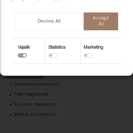
mööblihooldu
EU-Funded CNC Technology
tooted
Scandic Laholmen
Pakendid ja 
Accept
Decline All
All
Vajalik
Statistics
Marketing
Õuekangas Garden Plain 077 marine
1273315
Kasutusvaldkonnad
Dekoratiivne polsterdus
Paat, haagissuvila
Kardinad, drapeering
Mööbel, kodukasutus