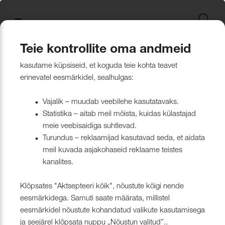
Uus kollektsioon
Tekstiili
Jätkusuutlikum Valik
Restoran Härg
New project in Narva
Nevotex Group
Kontaktisikud
Mööblikanga
Tulekindlate 
Paadikatte ka
Haiglakangas 
Klambrite ja 
Polsterdusmat
Mööblikanga
kollektsioonid
kangas
kinnituspüstol
polüester
Kattematerjalid
Nahk
Wooly, Margrethe &
CH24
ISO 26000:2021
Tootmine
Naturaalne n
Markiisikanga
Naturaalne n
Teie kontrollite oma andmeid
Lillehammer
Kardinariputi
Sünteetilisest
Põrandakaits
Nööbid, liistud
Tooted
Kattematerjalid
Mööblikangad
Kõik mööblikangad
kasutame küpsiseid, et koguda teie kohta teavet
Kardinad
Kümblustünn
UUS! Disain kangas
Kunstnahk
Näidiskollekt
Kunstnahk
erinevatel eesmärkidel, sealhulgas:
kangad
mööblijalgadel
Nowa
Kardinatarvik
ja markiisidel
Õmblusniit
Paadid ja markiisid
Disainivilla Läänerannikul
Blend – kanga lugu meie
Kattematerjal
Tulekindlate 
Vajalik – muudab veebilehe kasutatavaks.
Looduslikust 
Tööriistad ja
Statistika – aitab meil mõista, kuidas külastajad
Sealife
ühisest tugevusest
näidiskollekt
ABIMATERJA
Dekoratiivpa
kangad
meie veebisaidiga suhtlevad.
Tehnilised kangad
Blackstone steakhouse
Muu
MARKIISIDE
Turundus – reklaamijad kasutavad seda, et aidata
Surf & Wave
Bluebell – loodusest ja ajast
Paelad ja nöö
meil kuvada asjakohaseid reklaame teistes
Tööriistad ja tarvikud
Kattegatt Gümnaasium
kanalites.
vormitud kanga lugu
Puria
Tõmblukud ja
Klõpsates "Aktsepteeri kõik", nõustute kõigi nende
Muu
Can Can Pizza
Nevotex Narva OÜ Enhances
eesmärkidega. Samuti saate määrata, millistel
Liimid ja
eesmärkidel nõustute kohandatud valikute kasutamisega
Manufacturing Efficiency with
Kollektsioonist väljaminevad
Restoranikett Grill
ja seejärel klõpsata nuppu „Nõustun valitud”..