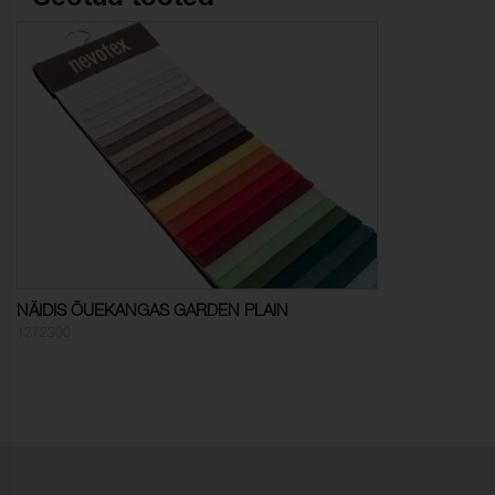
PFAS Declaration
Tulekindlus:
BS 5852 Source 0, Cal TB
117, EN 1021-1, NFPA 260
Kulumiskindlus
40000 (ISO 12947-2)
(martindale):
Valguskindlus:
7-8 (ISO 105-B02)
Veekindlus:
> 105 cmwc (ISO 811)
Värvikindlus, kloorivesi:
5 (ISO 105-E03)
Värvikindlus, merevesi:
5 (ISO 105-E02)
NÄIDIS ÕUEKANGAS GARDEN PLAIN
1272300
Värvikindlus tehisliku
7-8 (ISO 105-B04)
ilmastikumõju suhtes:
Vastupidavus pindmisele
100 (ISO 4920)
pesemisele: