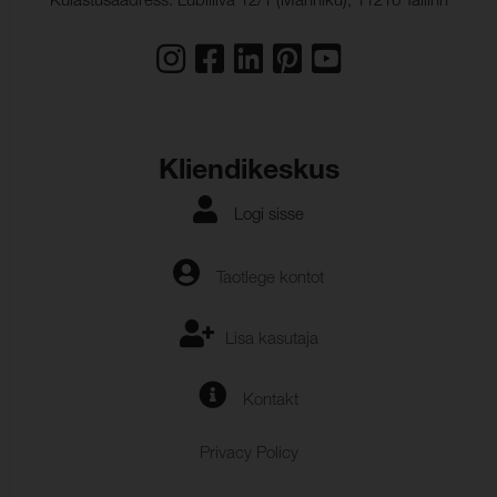
Külastusaadress: Lubiliiva 12/1 (Männiku), 11216 Tallinn
Kliendikeskus
Logi sisse
Taotlege kontot
Lisa kasutaja
Kontakt
Privacy Policy