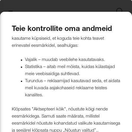
Uus kollektsioon
Tekstiili
Jätkusuutlikum Valik
Restoran Härg
New project in Narva
Nevotex Group
Kontaktisikud
Mööblikanga
Tulekindlate 
Paadikatte ka
Haiglakangas 
Klambrite ja 
Polsterdusmat
Mööblikanga
kollektsioonid
kangas
kinnituspüstol
polüester
Kattematerjalid
Nahk
Wooly, Margrethe &
CH24
ISO 26000:2021
Tootmine
Naturaalne n
Markiisikanga
Naturaalne n
Teie kontrollite oma andmeid
Lillehammer
Kardinariputi
Sünteetilisest
Põrandakaits
Nööbid, liistud
Tooted
Muu
Pakendid ja papp
Pakkekile
kasutame küpsiseid, et koguda teie kohta teavet
Kardinad
Kümblustünn
UUS! Disain kangas
Kunstnahk
Näidiskollekt
Kunstnahk
erinevatel eesmärkidel, sealhulgas:
kangad
mööblijalgadel
Nowa
Kardinatarvik
ja markiisidel
Õmblusniit
Pakkekile
Paadid ja markiisid
Disainivilla Läänerannikul
Blend – kanga lugu meie
Kattematerjal
Tulekindlate 
Vajalik – muudab veebilehe kasutatavaks.
Looduslikust 
Tööriistad ja
Statistika – aitab meil mõista, kuidas külastajad
Sealife
ühisest tugevusest
näidiskollekt
ABIMATERJA
Dekoratiivpa
kangad
meie veebisaidiga suhtlevad.
Tehnilised kangad
Blackstone steakhouse
Muu
MARKIISIDE
Turundus – reklaamijad kasutavad seda, et aidata
Filtrera
Surf & Wave
Bluebell – loodusest ja ajast
Paelad ja nöö
meil kuvada asjakohaseid reklaame teistes
Tööriistad ja tarvikud
Kattegatt Gümnaasium
kanalites.
vormitud kanga lugu
Puria
Tõmblukud ja
Klõpsates "Aktsepteeri kõik", nõustute kõigi nende
Muu
Can Can Pizza
Nevotex Narva OÜ Enhances
eesmärkidega. Samuti saate määrata, millistel
Liimid ja
eesmärkidel nõustute kohandatud valikute kasutamisega
Manufacturing Efficiency with
Kollektsioonist väljaminevad
Restoranikett Grill
ja seejärel klõpsata nuppu „Nõustun valitud”..