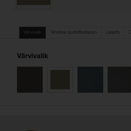
Värvivalik
Tehniline spetsifikatsioon
Lisainfo
Värvivalik