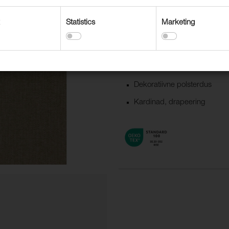
Pimendava kardinakanga Dawn koll
Statistics
Marketing
Kasutusvaldkonnad
Aksessuaarid
Dekoratiivne polsterdus
Kardinad, drapeering