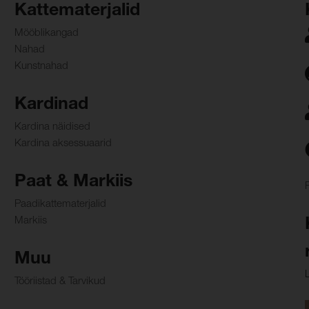
Kattematerjalid
Mööblikangad
Nahad
Kunstnahad
Kardinad
Kardina näidised
Kardina aksessuaarid
Paat & Markiis
Paadikattematerjalid
Markiis
Muu
Tööriistad & Tarvikud