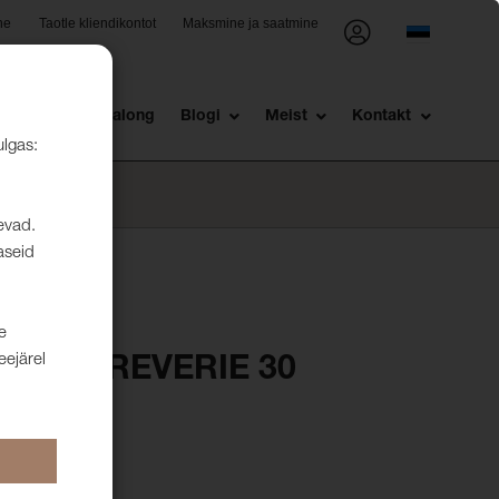
ne
Taotle kliendikontot
Maksmine ja saatmine
st
Müügisalong
Blogi
Meist
Kontakt
ulgas:
levad.
aseid
e
eejärel
 Dawn REVERIE 30