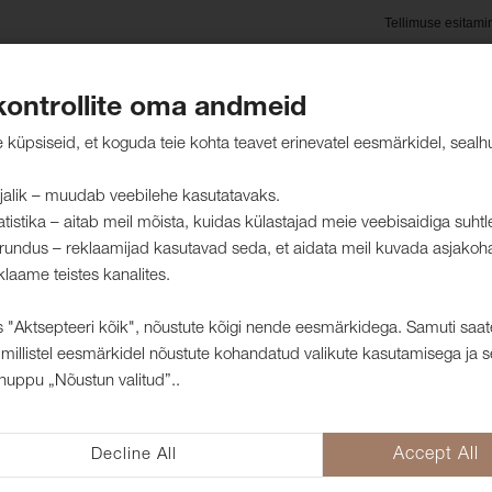
Tellimuse esitami
kontrollite oma andmeid
oted
Hooldusjuhised
Jätkusuutlikkus
Kliendid mei
küpsiseid, et koguda teie kohta teavet erinevatel eesmärkidel, sealh
jalik – muudab veebilehe kasutatavaks.
atistika – aitab meil mõista, kuidas külastajad meie veebisaidiga suht
rundus – reklaamijad kasutavad seda, et aidata meil kuvada asjakoh
e kardinate
klaame teistes kanalites.
 "Aktsepteeri kõik", nõustute kõigi nende eesmärkidega. Samuti saat
millistel eesmärkidel nõustute kohandatud valikute kasutamisega ja s
Kardinakangas
nuppu „Nõustun valitud”..
moss (dim out)
Decline All
Accept All
4770033