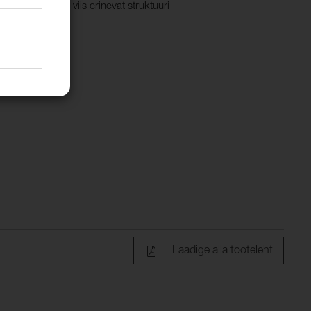
ektsioonis on viis erinevat struktuuri
Laadige alla tooteleht