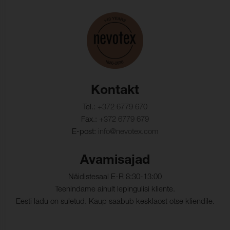
Mõõtmete muutus,
- 3,0 % (ISO 5077)
kude:
Värvikindlus, vesipesu:
ISO 105-C06
Värvumine, mitmekiuline
5
(vesipesu):
Värvi muutus (vesipesu):
5
Kontakt
Värvikindlus,
ISO 105-D01
Tel.:
+372 6779 670
kuivpuhastus:
Fax.:
+372 6779 679
E-post:
info@nevotex.com
Värvumine, mitmekiuline
5
(keemiline puhastus):
Avamisajad
Värvi muutus (keemiline
5
puhastus):
Näidistesaal E-R 8:30-13:00
Teenindame ainult lepingulisi kliente.
Värvikindlus, veetilgad:
(ISO 105-E16)
Eesti ladu on suletud. Kaup saabub kesklaost otse kliendile.
Värvi muutus:
5