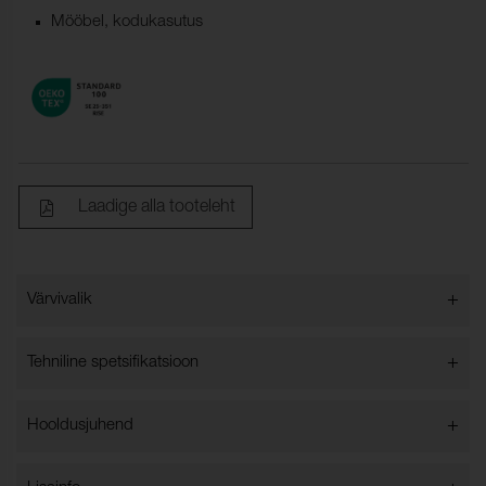
Mööbel, kodukasutus
Laadige alla tooteleht
+
Värvivalik
Värvivalik
+
Tehniline spetsifikatsioon
+
Hooldusjuhend
Laius:
140 cm ± 2 %
Koostis:
100% Trevira CS