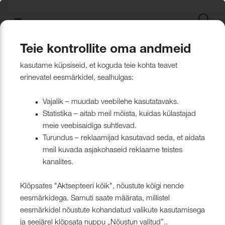
Uus kollektsioon
Tekstiili
Jätkusuutlikum Valik
Restoran Härg
New project in Narva
Nevotex Group
Kontaktisikud
Mööblikanga
Tulekindlate 
Paadikatte ka
Haiglakangas 
Klambrite ja 
Polsterdusmat
Mööblikanga
kollektsioonid
kangas
kinnituspüstol
polüester
Kattematerjalid
Nahk
Wooly, Margrethe &
CH24
ISO 26000:2021
Tootmine
Naturaalne n
Markiisikanga
Naturaalne n
Teie kontrollite oma andmeid
Lillehammer
Kardinariputi
Sünteetilisest
Põrandakaits
Nööbid, liistud
Tooted
Kattematerjalid
Mööblikangad
Kõik mööblikangad
kasutame küpsiseid, et koguda teie kohta teavet
Kardinad
Kümblustünn
UUS! Disain kangas
Kunstnahk
Näidiskollekt
Kunstnahk
erinevatel eesmärkidel, sealhulgas:
kangad
mööblijalgadel
Nowa
Kardinatarvik
ja markiisidel
Õmblusniit
Paadid ja markiisid
Disainivilla Läänerannikul
Blend – kanga lugu meie
Kattematerjal
Tulekindlate 
Vajalik – muudab veebilehe kasutatavaks.
Looduslikust 
Tööriistad ja
Statistika – aitab meil mõista, kuidas külastajad
Sealife
ühisest tugevusest
näidiskollekt
ABIMATERJA
Dekoratiivpa
kangad
meie veebisaidiga suhtlevad.
Tehnilised kangad
Blackstone steakhouse
Muu
MARKIISIDE
Turundus – reklaamijad kasutavad seda, et aidata
Surf & Wave
Bluebell – loodusest ja ajast
Paelad ja nöö
meil kuvada asjakohaseid reklaame teistes
Tööriistad ja tarvikud
Kattegatt Gümnaasium
kanalites.
vormitud kanga lugu
Puria
Tõmblukud ja
Klõpsates "Aktsepteeri kõik", nõustute kõigi nende
Muu
Can Can Pizza
Nevotex Narva OÜ Enhances
eesmärkidega. Samuti saate määrata, millistel
Liimid ja
eesmärkidel nõustute kohandatud valikute kasutamisega
Manufacturing Efficiency with
Kollektsioonist väljaminevad
Restoranikett Grill
ja seejärel klõpsata nuppu „Nõustun valitud”..