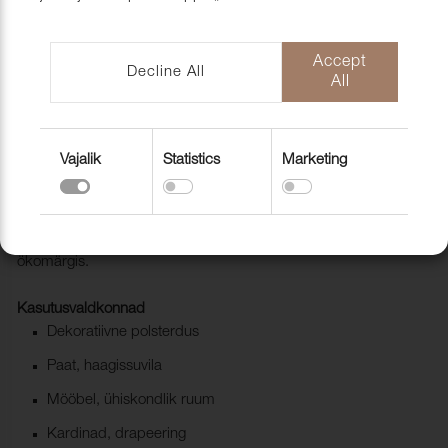
mööblihooldu
EU-Funded CNC Technology
tooted
Scandic Laholmen
Pakendid ja 
Accept
Decline All
All
Vajalik
Statistics
Marketing
Mööblikangas Pod CS 9605 Purple
1028232
Pod CS on kaasaegne kvaliteetne trevira kangas. Materjalil on
ökomärgis.
Kasutusvaldkonnad
Dekoratiivne polsterdus
Paat, haagissuvila
Mööbel, ühiskondlik ruum
Kardinad, drapeering