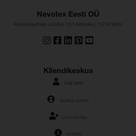
Värvikindlus, higistamine:
(ISO 105-E04)
Nevotex Eesti OÜ
Värvumine, mitmekiuline
5
(higistamine):
Külastusaadress: Lubiliiva 12/1 (Männiku), 11216 Tallinn
Värvi muutus:
5
Kliendikeskus
Logi sisse
Taotlege kontot
Lisa kasutaja
Kontakt