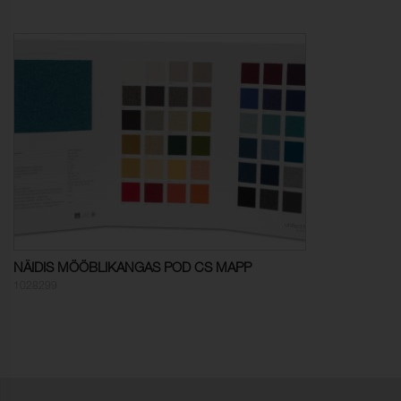
Värvimuutus:
4-5
Topilisus:
4 (ISO 12945-2)
Värvikindlus,
5 (ISO 105-X12)
kuivhõõrdumine:
Värvikindlus,
5 (ISO 105-X12)
märghõõrdumine:
Valguskindlus:
6 (ISO 105-B02)
Õmblusniidi tugevus,
4,0 mm (ISO 13936-2)
lõim:
NÄIDIS MÖÖBLIKANGAS POD CS MAPP
1028299
Õmblusniidi tugevus,
1,0 mm (ISO 13936-2)
kude:
Helikindlus:
Klass C αw 0,60 (ISO 354)
Mõõtmete muutus, lõim:
- 3,0 % (ISO 5077)