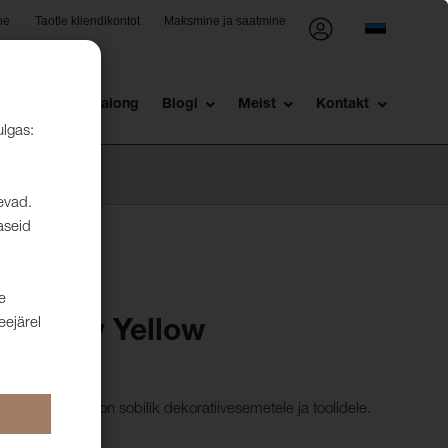
ne
Taotle kliendikontot
Maksmine ja saatmine
st
Müügisalong
Blogi
Meist
Kontakt
ulgas:
levad.
aseid
e
eejärel
Fantasy Yellow
 kangas, mis on sobilik dekoratiivesemetele ja toolidele.