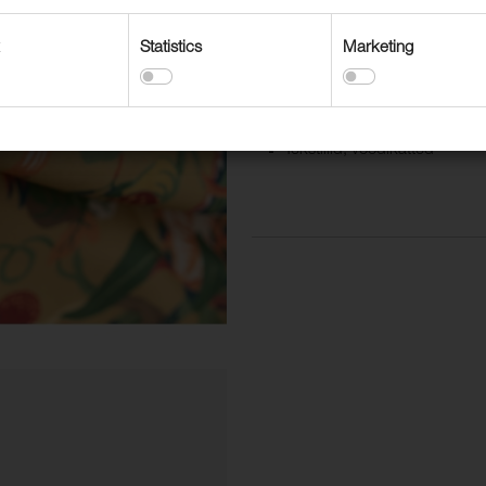
Kasutusvaldkonnad
Dekoratiivne polsterdus
Statistics
Marketing
Kardinad, drapeering
Mööbel, kodukasutus
Tekstiilid, voodikatted