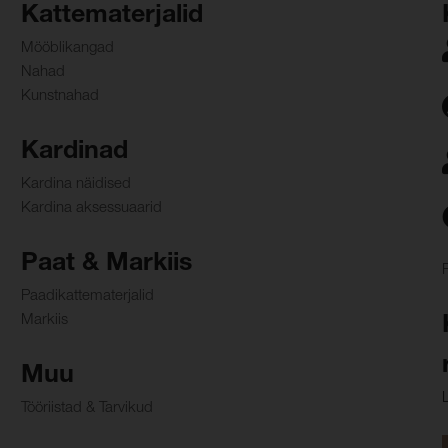
Kattematerjalid
Mööblikangad
Nahad
Kunstnahad
Kardinad
Kardina näidised
Kardina aksessuaarid
Paat & Markiis
Paadikattematerjalid
Markiis
Muu
Tööriistad & Tarvikud