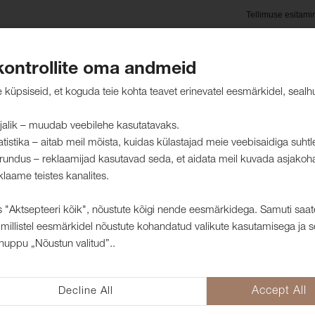
Tellimuse esitami
kontrollite oma andmeid
oted
Hooldusjuhised
Jätkusuutlikkus
Kliendid mei
küpsiseid, et koguda teie kohta teavet erinevatel eesmärkidel, sealh
jalik – muudab veebilehe kasutatavaks.
atistika – aitab meil mõista, kuidas külastajad meie veebisaidiga suht
rundus – reklaamijad kasutavad seda, et aidata meil kuvada asjakoh
kangad
klaame teistes kanalites.
 "Aktsepteeri kõik", nõustute kõigi nende eesmärkidega. Samuti saat
millistel eesmärkidel nõustute kohandatud valikute kasutamisega ja s
Mööblikangas 
nuppu „Nõustun valitud”..
1006605
Looduslähedase mustriga prinditud
Decline All
Accept All