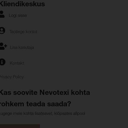
Kliendikeskus
Logi sisse
Taotlege kontot
Lisa kasutaja
Kontakt
Privacy Policy
Kas soovite Nevotexi kohta
rohkem teada saada?
Lugege meie kohta lisateavet, klõpsates allpool