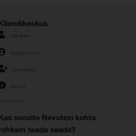
Kliendikeskus
Logi sisse
Taotlege kontot
Lisa kasutaja
Kontakt
Privacy Policy
Kas soovite Nevotexi kohta
rohkem teada saada?