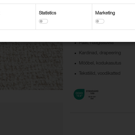
Statistics
Marketing
Kasutusvaldkonnad
Dekoratiivne polsterdus
Paat, haagissuvila
Kardinad, drapeering
Mööbel, kodukasutus
Tekstiilid, voodikatted