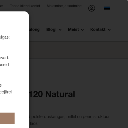
ne
Taotle kliendikontot
Maksmine ja saatmine
st
Müügisalong
Blogi
Meist
Kontakt
ulgas:
levad.
aseid
e
eejärel
asino 120 Natural
nillist kootud polsterduskangas, millel on peen struktuur
. Kõik värvid on laos.