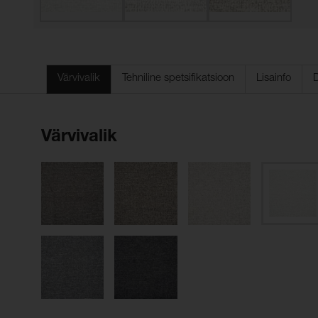
Värvivalik
Tehniline spetsifikatsioon
Lisainfo
Värvivalik