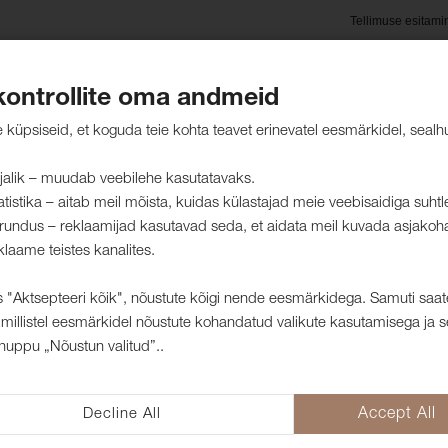
Tellimuse esitami
kontrollite oma andmeid
oted
Hooldusjuhised
Jätkusuutlikkus
Kliendid mei
küpsiseid, et koguda teie kohta teavet erinevatel eesmärkidel, sealh
jalik – muudab veebilehe kasutatavaks.
atistika – aitab meil mõista, kuidas külastajad meie veebisaidiga suht
rundus – reklaamijad kasutavad seda, et aidata meil kuvada asjakoh
kangad
klaame teistes kanalites.
 "Aktsepteeri kõik", nõustute kõigi nende eesmärkidega. Samuti saat
millistel eesmärkidel nõustute kohandatud valikute kasutamisega ja s
Mööblikangas C
nuppu „Nõustun valitud”..
1004204
CASINO on mitmekülgne pehmest še
Decline All
Accept All
rikkalikes värvikombinatsioonides