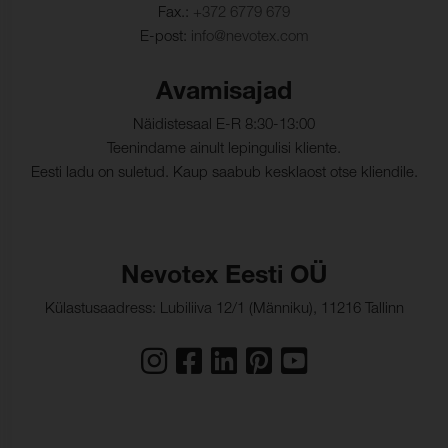
kude:
Fax.:
+372 6779 679
E-post:
info@nevotex.com
Mõõtmete muutus, lõim:
- 3,0 % (ISO 5077)
Mõõtmete muutus,
- 3,0 % (ISO 5077)
Avamisajad
kude:
Näidistesaal E-R 8:30-13:00
Värvikindlus, vesipesu:
ISO 105-C06
Teenindame ainult lepingulisi kliente.
Eesti ladu on suletud. Kaup saabub kesklaost otse kliendile.
Värvumine, mitmekiuline
5
(vesipesu):
Värvi muutus (vesipesu):
5
Nevotex Eesti OÜ
Värvikindlus,
ISO 105-D01
kuivpuhastus:
Külastusaadress: Lubiliiva 12/1 (Männiku), 11216 Tallinn
Värvumine, mitmekiuline
5
(keemiline puhastus):
Värvi muutus (keemiline
5
puhastus):