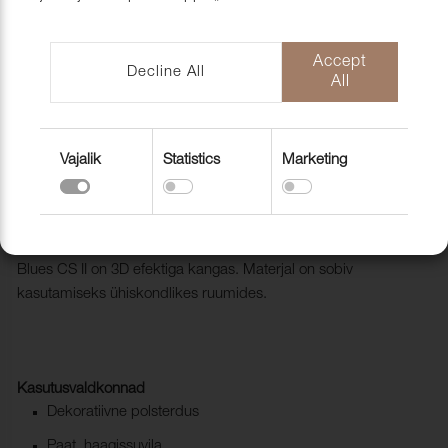
mööblihooldu
EU-Funded CNC Technology
tooted
Scandic Laholmen
Pakendid ja 
Accept
Decline All
All
Vajalik
Statistics
Marketing
Mööblikangas Blues CS II 9727
Grass/Forest
1002158
Blues CS II on 3D efektiga kangas. Materjal on sobiv
kasutamiseks ühiskondlikes ruumides.
Kasutusvaldkonnad
Dekoratiivne polsterdus
Paat, haagissuvila