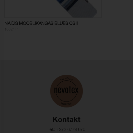
2, IMO 2010 FTP Code Part 8,
M1
Kulumiskindlus
80000 (ISO 12947-2)
NÄIDIS MÖÖBLIKANGAS BLUES CS II
(martindale):
1002141
Värvimuutus:
4-5
Topilisus:
4-5 (ISO 12945-2)
Värvikindlus,
5 (ISO 105-X12)
kuivhõõrdumine:
Värvikindlus,
5 (ISO 105-X12)
märghõõrdumine:
Valguskindlus:
7 (ISO 105-B02)
Õmblusniidi tugevus,
1,3 mm (ISO 13936-2)
lõim:
Kontakt
Õmblusniidi tugevus,
1,0 mm (ISO 13936-2)
Tel.:
+372 6779 670