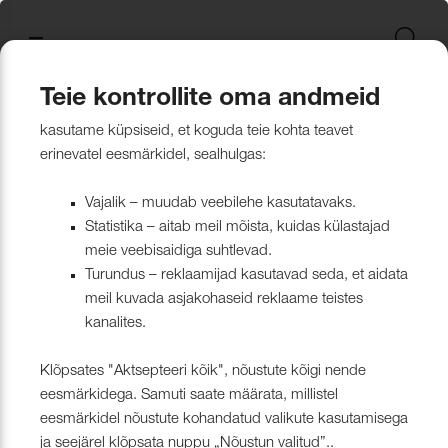
Uus kollektsioon
Tekstiili
Jätkusuutlikum Valik
Restoran Härg
New project in Narva
Nevotex Group
Kontaktisikud
Mööblikanga
Tulekindlate 
Paadikatte ka
Haiglakangas 
Klambrite ja 
Polsterdusmat
Mööblikanga
kollektsioonid
kangas
kinnituspüstol
polüester
Kattematerjalid
Nahk
Wooly, Margrethe &
CH24
ISO 26000:2021
Tootmine
Naturaalne n
Markiisikanga
Naturaalne n
Teie kontrollite oma andmeid
Lillehammer
Kardinariputi
Sünteetilisest
Põrandakaits
Nööbid, liistud
Tooted
Kattematerjalid
Mööblikangad
Kõik mööblikangad
kasutame küpsiseid, et koguda teie kohta teavet
Kardinad
Kümblustünn
UUS! Disain kangas
Kunstnahk
Näidiskollekt
Kunstnahk
erinevatel eesmärkidel, sealhulgas:
kangad
mööblijalgadel
Nowa
Kardinatarvik
ja markiisidel
Õmblusniit
Paadid ja markiisid
Disainivilla Läänerannikul
Blend – kanga lugu meie
Kattematerjal
Tulekindlate 
Vajalik – muudab veebilehe kasutatavaks.
Looduslikust 
Tööriistad ja
Statistika – aitab meil mõista, kuidas külastajad
Sealife
ühisest tugevusest
näidiskollekt
ABIMATERJA
Dekoratiivpa
kangad
meie veebisaidiga suhtlevad.
Tehnilised kangad
Blackstone steakhouse
Muu
MARKIISIDE
Turundus – reklaamijad kasutavad seda, et aidata
Surf & Wave
Bluebell – loodusest ja ajast
Paelad ja nöö
meil kuvada asjakohaseid reklaame teistes
Tööriistad ja tarvikud
Kattegatt Gümnaasium
kanalites.
vormitud kanga lugu
Puria
Tõmblukud ja
Klõpsates "Aktsepteeri kõik", nõustute kõigi nende
Muu
Can Can Pizza
Nevotex Narva OÜ Enhances
eesmärkidega. Samuti saate määrata, millistel
Liimid ja
eesmärkidel nõustute kohandatud valikute kasutamisega
Manufacturing Efficiency with
Kollektsioonist väljaminevad
Restoranikett Grill
ja seejärel klõpsata nuppu „Nõustun valitud”..