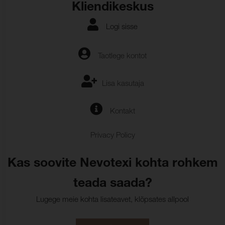
Värvikindlus, veetilgad:
Kliendikeskus
(ISO 105-E16)
Värvi muutus:
4-5
Logi sisse
Värvikindlus, higistamine:
(ISO 105-E04)
Taotlege kontot
Värvumine, mitmekiuline
5
(higistamine):
Lisa kasutaja
Värvi muutus:
5
Kontakt
Privacy Policy
Kas soovite Nevotexi kohta rohkem
teada saada?
Lugege meie kohta lisateavet, klõpsates allpool