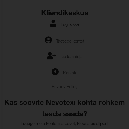
Kliendikeskus
Logi sisse
Taotlege kontot
Lisa kasutaja
Kontakt
Privacy Policy
Kas soovite Nevotexi kohta rohkem
teada saada?
Lugege meie kohta lisateavet, klõpsates allpool