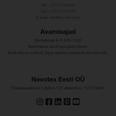
Tel.:
+372 6779 670
Fax.:
+372 6779 679
E-post:
info@nevotex.com
Avamisajad
Näidistesaal E-R 8:30-13:00
Teenindame ainult lepingulisi kliente.
Eesti ladu on suletud. Kaup saabub kesklaost otse kliendile.
Nevotex Eesti OÜ
Külastusaadress: Lubiliiva 12/1 (Männiku), 11216 Tallinn