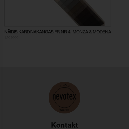
Mõõtmete muutus, lõim:
0,2 % (ISO 5077)
Mõõtmete muutus,
- 0,2 % (ISO 5077)
kude:
NÄIDIS KARDINAKANGAS FR NR 4, MONZA & MODENA
Värvikindlus, vesipesu:
ISO 105-C06
1804000
Värvumine, mitmekiuline
5
(vesipesu):
Värvi muutus (vesipesu):
4-5
Värvikindlus,
ISO 105-D01
kuivpuhastus:
Värvumine, mitmekiuline
5
(keemiline puhastus):
Värvi muutus (keemiline
4-5
puhastus):
Kontakt