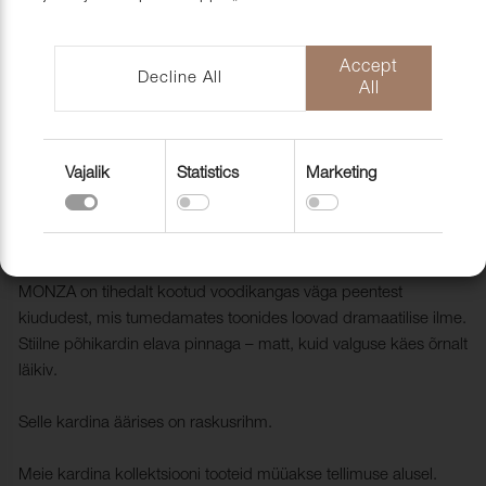
mööblihooldu
EU-Funded CNC Technology
tooted
Scandic Laholmen
Pakendid ja 
Accept
Decline All
All
Vajalik
Statistics
Marketing
Kardinakangas Monza FR 130 Cool
300 cm
1801087
MONZA on tihedalt kootud voodikangas väga peentest
kiududest, mis tumedamates toonides loovad dramaatilise ilme.
Stiilne põhikardin elava pinnaga – matt, kuid valguse käes õrnalt
läikiv.
Selle kardina äärises on raskusrihm.
Meie kardina kollektsiooni tooteid müüakse tellimuse alusel.