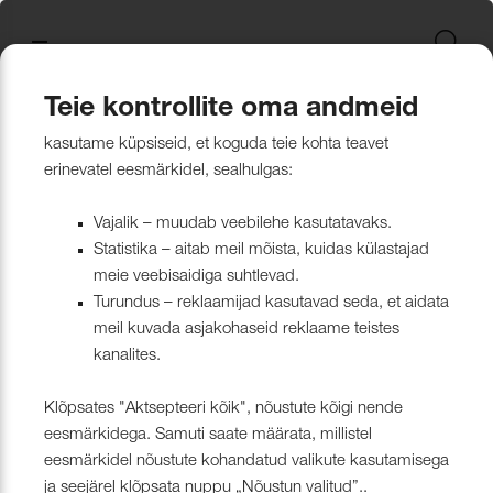
Uus kollektsioon
Tekstiili
Jätkusuutlikum Valik
Restoran Härg
New project in Narva
Nevotex Group
Kontaktisikud
Mööblikanga
Tulekindlate 
Paadikatte ka
Haiglakangas 
Klambrite ja 
Polsterdusmat
Mööblikanga
kollektsioonid
kangas
kinnituspüstol
polüester
Kattematerjalid
Nahk
Wooly, Margrethe &
CH24
ISO 26000:2021
Tootmine
Naturaalne n
Markiisikanga
Naturaalne n
Teie kontrollite oma andmeid
Lillehammer
Kardinariputi
Sünteetilisest
Põrandakaits
Nööbid, liistud
Tooted
Kardinad
Tulekindlate kardinate kollektsioonid
kasutame küpsiseid, et koguda teie kohta teavet
Kardinad
Kümblustünn
UUS! Disain kangas
Kunstnahk
Näidiskollekt
Kunstnahk
erinevatel eesmärkidel, sealhulgas:
kangad
mööblijalgadel
Nowa
Kardinatarvik
ja markiisidel
Õmblusniit
Paadid ja markiisid
Disainivilla Läänerannikul
Blend – kanga lugu meie
Kattematerjal
Tulekindlate 
Vajalik – muudab veebilehe kasutatavaks.
Looduslikust 
Tööriistad ja
Statistika – aitab meil mõista, kuidas külastajad
Sealife
ühisest tugevusest
näidiskollekt
ABIMATERJA
Dekoratiivpa
kangad
meie veebisaidiga suhtlevad.
Tehnilised kangad
Blackstone steakhouse
Muu
MARKIISIDE
Turundus – reklaamijad kasutavad seda, et aidata
Surf & Wave
Bluebell – loodusest ja ajast
Paelad ja nöö
meil kuvada asjakohaseid reklaame teistes
Tööriistad ja tarvikud
Kattegatt Gümnaasium
kanalites.
vormitud kanga lugu
Puria
Tõmblukud ja
Klõpsates "Aktsepteeri kõik", nõustute kõigi nende
Muu
Can Can Pizza
Nevotex Narva OÜ Enhances
eesmärkidega. Samuti saate määrata, millistel
Liimid ja
eesmärkidel nõustute kohandatud valikute kasutamisega
Manufacturing Efficiency with
Kollektsioonist väljaminevad
Restoranikett Grill
ja seejärel klõpsata nuppu „Nõustun valitud”..