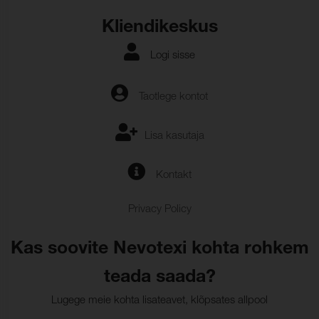
Kliendikeskus
Logi sisse
Taotlege kontot
Lisa kasutaja
Kontakt
Privacy Policy
Kas soovite Nevotexi kohta rohkem
teada saada?
Lugege meie kohta lisateavet, klõpsates allpool