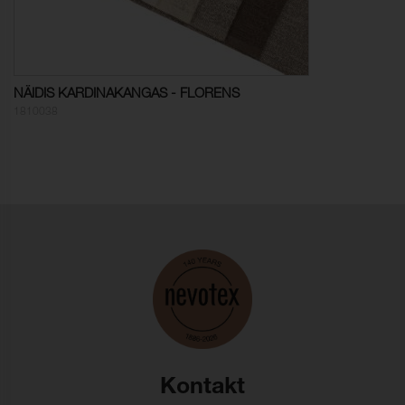
Mõõtmete muutus,
- 1,3 % (ISO 5077)
kude:
Värvikindlus, vesipesu:
ISO 105-C06
NÄIDIS KARDINAKANGAS - FLORENS
Värvumine, mitmekiuline
5
1810038
(vesipesu):
Värvi muutus (vesipesu):
4-5
Värvikindlus,
ISO 105-D01
kuivpuhastus:
Värvumine, mitmekiuline
5
(keemiline puhastus):
Värvi muutus (keemiline
4-5
puhastus):
Kontakt