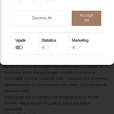
mööblihooldu
EU-Funded CNC Technology
tooted
Scandic Laholmen
Pakendid ja 
Accept
Decline All
All
Vajalik
Statistics
Marketing
Kardin Florens FR 008 Taupe, 300cm
1810044
Bouclé-kardinakangast Florens iseloomustab ebakorrapärane
struktuur, mis annab kangale selle iseloomuliku „mullilise“ ja
tekstuurse pinna. Kangas langeb luksuslikult pehmelt ja
moodustab kauneid, voolavaid volte. Unikaalne pind ja tekstuur
väikeste aasade ja sõlmekestega loob peene, kuid märgatava
visuaalse efekti.
Kauni langevuse ja meeldiva retrohõnguga bouclé-kardin
filtreerib valgust kaunilt ning pakub samal ajal teatud
privaatsust.