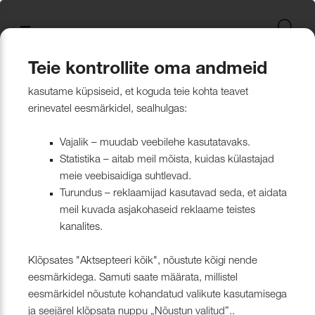
Uus kollektsioon
Tekstiili
Jätkusuutlikum Valik
Restoran Härg
New project in Narva
Nevotex Group
Kontaktisikud
Mööblikanga
Tulekindlate 
Paadikatte ka
Haiglakangas 
Klambrite ja 
Polsterdusmat
Mööblikanga
kollektsioonid
kangas
kinnituspüstol
polüester
Kattematerjalid
Nahk
Wooly, Margrethe &
CH24
ISO 26000:2021
Tootmine
Naturaalne n
Markiisikanga
Naturaalne n
Teie kontrollite oma andmeid
Lillehammer
Kardinariputi
Sünteetilisest
Põrandakaits
Nööbid, liistud
Tooted
Kardinad
Tulekindlate kardinate kollektsioonid
kasutame küpsiseid, et koguda teie kohta teavet
Kardinad
Kümblustünn
UUS! Disain kangas
Kunstnahk
Näidiskollekt
Kunstnahk
erinevatel eesmärkidel, sealhulgas:
kangad
mööblijalgadel
Nowa
Kardinatarvik
ja markiisidel
Õmblusniit
Paadid ja markiisid
Disainivilla Läänerannikul
Blend – kanga lugu meie
Kattematerjal
Tulekindlate 
Vajalik – muudab veebilehe kasutatavaks.
Looduslikust 
Tööriistad ja
Statistika – aitab meil mõista, kuidas külastajad
Sealife
ühisest tugevusest
näidiskollekt
ABIMATERJA
Dekoratiivpa
kangad
meie veebisaidiga suhtlevad.
Tehnilised kangad
Blackstone steakhouse
Muu
MARKIISIDE
Turundus – reklaamijad kasutavad seda, et aidata
Surf & Wave
Bluebell – loodusest ja ajast
Paelad ja nöö
meil kuvada asjakohaseid reklaame teistes
Tööriistad ja tarvikud
Kattegatt Gümnaasium
kanalites.
vormitud kanga lugu
Puria
Tõmblukud ja
Klõpsates "Aktsepteeri kõik", nõustute kõigi nende
Muu
Can Can Pizza
Nevotex Narva OÜ Enhances
eesmärkidega. Samuti saate määrata, millistel
Liimid ja
eesmärkidel nõustute kohandatud valikute kasutamisega
Manufacturing Efficiency with
Kollektsioonist väljaminevad
Restoranikett Grill
ja seejärel klõpsata nuppu „Nõustun valitud”..