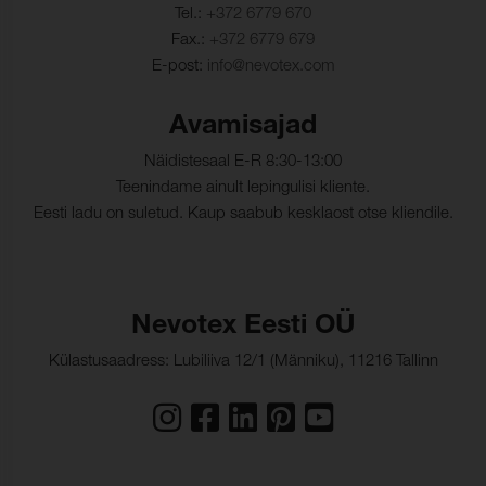
Tel.:
+372 6779 670
Fax.:
+372 6779 679
E-post:
info@nevotex.com
Avamisajad
Näidistesaal E-R 8:30-13:00
Teenindame ainult lepingulisi kliente.
Eesti ladu on suletud. Kaup saabub kesklaost otse kliendile.
Nevotex Eesti OÜ
Külastusaadress: Lubiliiva 12/1 (Männiku), 11216 Tallinn