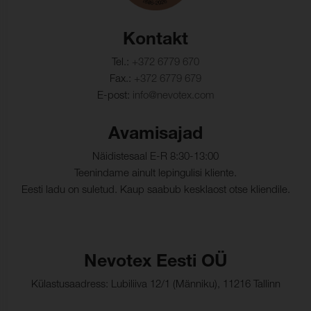
Värvi muutus (keemiline
4-5
puhastus):
Kontakt
Tel.:
+372 6779 670
Fax.:
+372 6779 679
E-post:
info@nevotex.com
Avamisajad
Näidistesaal E-R 8:30-13:00
Teenindame ainult lepingulisi kliente.
Eesti ladu on suletud. Kaup saabub kesklaost otse kliendile.
Nevotex Eesti OÜ
Külastusaadress: Lubiliiva 12/1 (Männiku), 11216 Tallinn