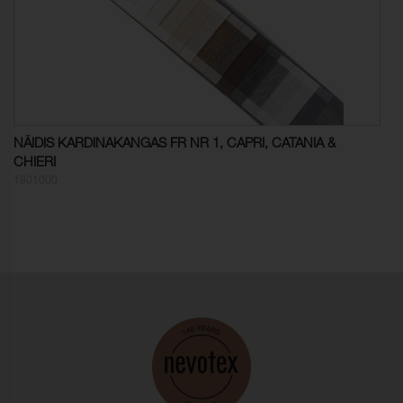
Valguskindlus:
4 (ISO 105-B02)
Helikindlus:
αw 0,10 (ISO 354)
Mõõtmete muutus, lõim:
- 0,7 % (ISO 5077)
NÄIDIS KARDINAKANGAS FR NR 1, CAPRI, CATANIA &
Mõõtmete muutus,
- 0,2 % (ISO 5077)
CHIERI
kude:
1801000
Värvikindlus, vesipesu:
ISO 105-C06
Värvumine, mitmekiuline
5
(vesipesu):
Värvi muutus (vesipesu):
4-5
Värvikindlus,
ISO 105-D01
kuivpuhastus:
Värvumine, mitmekiuline
5
(keemiline puhastus):