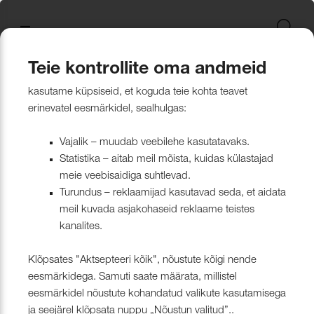
Uus kollektsioon
Tekstiili
Jätkusuutlikum Valik
Restoran Härg
New project in Narva
Nevotex Group
Kontaktisikud
Mööblikanga
Tulekindlate 
Paadikatte ka
Haiglakangas 
Klambrite ja 
Polsterdusmat
Mööblikanga
kollektsioonid
kangas
kinnituspüstol
polüester
Kattematerjalid
Nahk
Wooly, Margrethe &
CH24
ISO 26000:2021
Tootmine
Naturaalne n
Markiisikanga
Naturaalne n
Teie kontrollite oma andmeid
Lillehammer
Kardinariputi
Sünteetilisest
Põrandakaits
Nööbid, liistud
Tooted
Kardinad
Tulekindlate kardinate kollektsioonid
kasutame küpsiseid, et koguda teie kohta teavet
Kardinad
Kümblustünn
UUS! Disain kangas
Kunstnahk
Näidiskollekt
Kunstnahk
erinevatel eesmärkidel, sealhulgas:
kangad
mööblijalgadel
Nowa
Kardinatarvik
ja markiisidel
Õmblusniit
Paadid ja markiisid
Disainivilla Läänerannikul
Blend – kanga lugu meie
Kattematerjal
Tulekindlate 
Vajalik – muudab veebilehe kasutatavaks.
Looduslikust 
Tööriistad ja
Statistika – aitab meil mõista, kuidas külastajad
Sealife
ühisest tugevusest
näidiskollekt
ABIMATERJA
Dekoratiivpa
kangad
meie veebisaidiga suhtlevad.
Tehnilised kangad
Blackstone steakhouse
Muu
MARKIISIDE
Turundus – reklaamijad kasutavad seda, et aidata
Surf & Wave
Bluebell – loodusest ja ajast
Paelad ja nöö
meil kuvada asjakohaseid reklaame teistes
Tööriistad ja tarvikud
Kattegatt Gümnaasium
kanalites.
vormitud kanga lugu
Puria
Tõmblukud ja
Klõpsates "Aktsepteeri kõik", nõustute kõigi nende
Muu
Can Can Pizza
Nevotex Narva OÜ Enhances
eesmärkidega. Samuti saate määrata, millistel
Liimid ja
eesmärkidel nõustute kohandatud valikute kasutamisega
Manufacturing Efficiency with
Kollektsioonist väljaminevad
Restoranikett Grill
ja seejärel klõpsata nuppu „Nõustun valitud”..