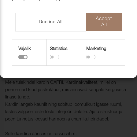
mööblihooldu
EU-Funded CNC Technology
tooted
Scandic Laholmen
Pakendid ja 
Accept
Decline All
All
Vajalik
Statistics
Marketing
Kardinakangas Capri FR 001 White
300 cm
1801001
Meie tulekindel kardin CAPRI. Kardinakvaliteet, millel on
peenemad kiud ja struktuur, mis annavad kangale kerguse ja
linase tunde.
Kardin langeb kaunilt ning sobitub loomulikult igasse ruumi,
lastes valgusel esile tõsta interjööri detaile. Ajatu struktuur ja
peen tunnetus loovad harmoonia enamikul pindadel.
Selle kardina äärises on raskusrihm.