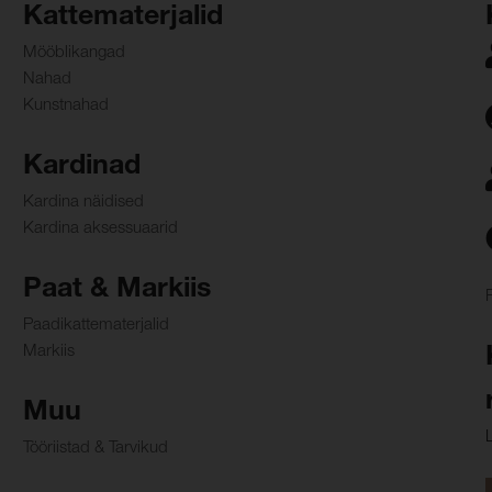
Kattematerjalid
Mööblikangad
Nahad
Kunstnahad
Kardinad
Kardina näidised
Kardina aksessuaarid
Paat & Markiis
Paadikattematerjalid
Markiis
Muu
Tööriistad & Tarvikud