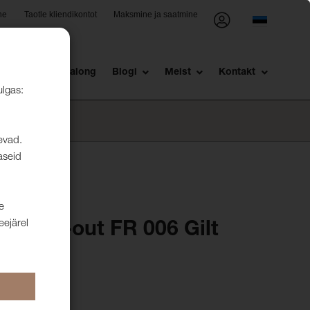
ne
Taotle kliendikontot
Maksmine ja saatmine
st
Müügisalong
Blogi
Meist
Kontakt
ulgas:
levad.
aseid
e
eejärel
 Black-out FR 006 Gilt