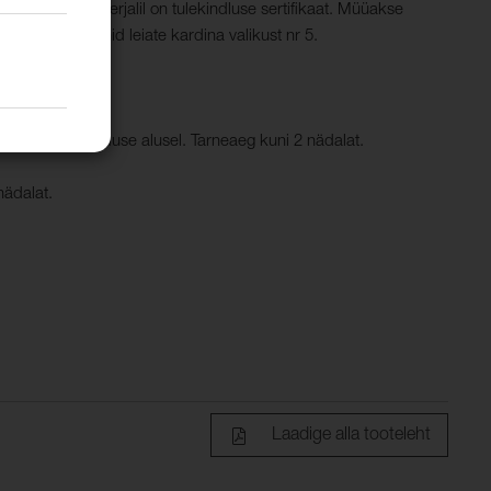
kangas. Materjalil on tulekindluse sertifikaat. Müüakse
gna värvitoonid leiate kardina valikust nr 5.
.
d müüakse tellimuse alusel. Tarneaeg kuni 2 nädalat.
nädalat.
Laadige alla tooteleht