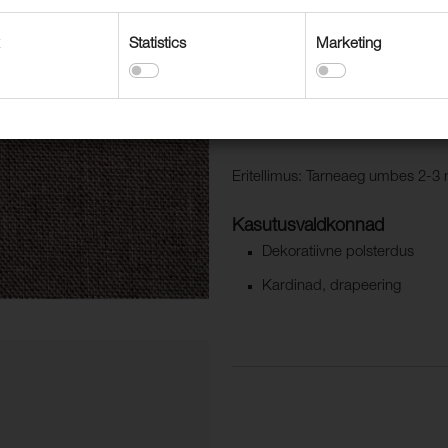
Bologna on 100% pimendav kardina
klambri mõõtmetega kuni 5 m. Bolo
Statistics
Marketing
See kardin on ilma raskusrihmata
Meie kardina kollektsiooni tootei
Eritellimus: Tarneaeg umbes 2-3 
Kasutusvaldkonnad
Dekoratiivne polsterdus
Kardinad, drapeering