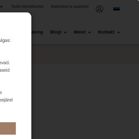
ne
Taotle kliendikontot
Maksmine ja saatmine
st
Müügisalong
Blogi
Meist
Kontakt
ulgas:
levad.
aseid
e
eejärel