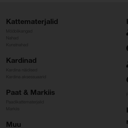
Kattematerjalid
Mööblikangad
Nahad
Kunstnahad
Kardinad
Kardina näidised
Kardina aksessuaarid
Paat & Markiis
Paadikattematerjalid
Markiis
Muu