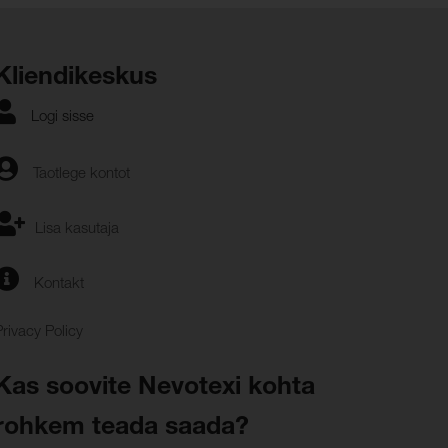
Kliendikeskus
Logi sisse
Taotlege kontot
Lisa kasutaja
Kontakt
Privacy Policy
Kas soovite Nevotexi kohta
rohkem teada saada?