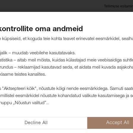
Tellimuse esitami
kontrollite oma andmeid
oted
Hooldusjuhised
Jätkusuutlikkus
Kliendid mei
küpsiseid, et koguda teie kohta teavet erinevatel eesmärkidel, sealh
jalik – muudab veebilehe kasutatavaks.
atistika – aitab meil mõista, kuidas külastajad meie veebisaidiga suht
rundus – reklaamijad kasutavad seda, et aidata meil kuvada asjakoh
klaame teistes kanalites.
 "Aktsepteeri kõik", nõustute kõigi nende eesmärkidega. Samuti saat
millistel eesmärkidel nõustute kohandatud valikute kasutamisega ja s
nuppu „Nõustun valitud”..
Lehe ülaossa
Decline All
Accept All