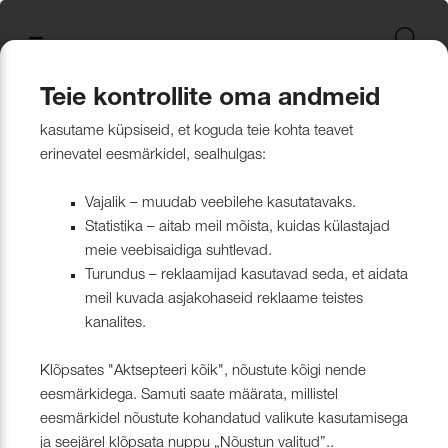
Uus kollektsioon
Tekstiili
Jätkusuutlikum Valik
Restoran Härg
New project in Narva
Nevotex Group
Kontaktisikud
Mööblikanga
Tulekindlate 
Paadikatte ka
Haiglakangas 
Klambrite ja 
Polsterdusmat
Mööblikanga
kollektsioonid
kangas
kinnituspüstol
polüester
Kattematerjalid
Nahk
Wooly, Margrethe &
CH24
ISO 26000:2021
Tootmine
Naturaalne n
Markiisikanga
Naturaalne n
Teie kontrollite oma andmeid
Lillehammer
Kardinariputi
Sünteetilisest
Põrandakaits
Nööbid, liistud
Tooted
Kollektsioonist väljaminevad tooted
Muu
kasutame küpsiseid, et koguda teie kohta teavet
Kardinad
Kümblustünn
UUS! Disain kangas
Kunstnahk
Näidiskollekt
Kunstnahk
erinevatel eesmärkidel, sealhulgas:
kangad
mööblijalgadel
Nowa
Kardinatarvik
ja markiisidel
Õmblusniit
Paadid ja markiisid
Disainivilla Läänerannikul
Blend – kanga lugu meie
Kattematerjal
Tulekindlate 
Vajalik – muudab veebilehe kasutatavaks.
Looduslikust 
Tööriistad ja
Statistika – aitab meil mõista, kuidas külastajad
Sealife
ühisest tugevusest
näidiskollekt
ABIMATERJA
Dekoratiivpa
kangad
meie veebisaidiga suhtlevad.
Tehnilised kangad
Blackstone steakhouse
Muu
MARKIISIDE
Turundus – reklaamijad kasutavad seda, et aidata
Surf & Wave
Bluebell – loodusest ja ajast
Paelad ja nöö
meil kuvada asjakohaseid reklaame teistes
Tööriistad ja tarvikud
Kattegatt Gümnaasium
kanalites.
vormitud kanga lugu
Puria
Tõmblukud ja
Klõpsates "Aktsepteeri kõik", nõustute kõigi nende
Muu
Can Can Pizza
Nevotex Narva OÜ Enhances
eesmärkidega. Samuti saate määrata, millistel
Liimid ja
eesmärkidel nõustute kohandatud valikute kasutamisega
Manufacturing Efficiency with
Kollektsioonist väljaminevad
Restoranikett Grill
ja seejärel klõpsata nuppu „Nõustun valitud”..