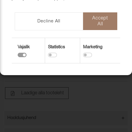
mööblihooldu
EU-Funded CNC Technology
tooted
Scandic Laholmen
Pakendid ja 
Accept
Decline All
All
Vajalik
Statistics
Marketing
Aas (Loops) 115mm 1000tk/pakk
4211115
Laadige alla tooteleht
+
Hooldusjuhend