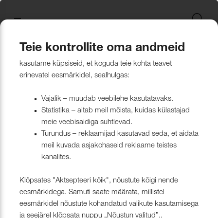
Uus kollektsioon
Tekstiili
Jätkusuutlikum Valik
Restoran Härg
New project in Narva
Nevotex Group
Kontaktisikud
Mööblikanga
Tulekindlate 
Paadikatte ka
Haiglakangas 
Klambrite ja 
Polsterdusmat
Mööblikanga
kollektsioonid
kangas
kinnituspüstol
polüester
Kattematerjalid
Nahk
Wooly, Margrethe &
CH24
ISO 26000:2021
Tootmine
Naturaalne n
Markiisikanga
Naturaalne n
Teie kontrollite oma andmeid
Lillehammer
Kardinariputi
Sünteetilisest
Põrandakaits
Nööbid, liistud
Tooted
Kardinad
kasutame küpsiseid, et koguda teie kohta teavet
Kardinad
Kümblustünn
UUS! Disain kangas
Kunstnahk
Näidiskollekt
Kunstnahk
erinevatel eesmärkidel, sealhulgas:
kangad
mööblijalgadel
Nowa
Kardinatarvik
ja markiisidel
Õmblusniit
Pimenduskardin Dawn
Paadid ja markiisid
Disainivilla Läänerannikul
Blend – kanga lugu meie
Kattematerjal
Tulekindlate 
Vajalik – muudab veebilehe kasutatavaks.
Looduslikust 
Tööriistad ja
Statistika – aitab meil mõista, kuidas külastajad
Sealife
ühisest tugevusest
näidiskollekt
ABIMATERJA
Dekoratiivpa
kangad
meie veebisaidiga suhtlevad.
Tehnilised kangad
Blackstone steakhouse
Muu
MARKIISIDE
Turundus – reklaamijad kasutavad seda, et aidata
Filtrera
Surf & Wave
Bluebell – loodusest ja ajast
Paelad ja nöö
meil kuvada asjakohaseid reklaame teistes
Tööriistad ja tarvikud
Kattegatt Gümnaasium
kanalites.
vormitud kanga lugu
Puria
Tõmblukud ja
Klõpsates "Aktsepteeri kõik", nõustute kõigi nende
Muu
Can Can Pizza
Nevotex Narva OÜ Enhances
eesmärkidega. Samuti saate määrata, millistel
Liimid ja
eesmärkidel nõustute kohandatud valikute kasutamisega
Manufacturing Efficiency with
Kollektsioonist väljaminevad
Restoranikett Grill
ja seejärel klõpsata nuppu „Nõustun valitud”..