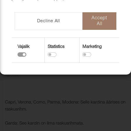
mööblihooldu
EU-Funded CNC Technology
tooted
Scandic Laholmen
Pakendid ja 
Accept
Decline All
All
Vajalik
Statistics
Marketing
NÄIDIS Kardinakangas FR NR 2,
Capri, Garda, Verona, Como, Parma,
Modena
1802000
Capri, Verona, Como, Parma, Modena: Selle kardina äärises on
raskusrihm.
Garda: See kardin on ilma raskusrihmata.