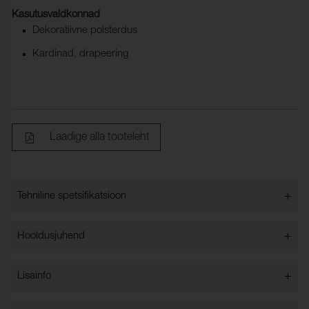
Kasutusvaldkonnad
Dekoratiivne polsterdus
Kardinad, drapeering
Laadige alla tooteleht
+
Tehniline spetsifikatsioon
+
Hooldusjuhend
Koostis:
100% POLYESTER FR
Tulekindlus:
EN 13773, M1
+
Lisainfo
Capri, Parma & Modena: Kui pesete kardinat sageli,
Valguskindlus:
4-5