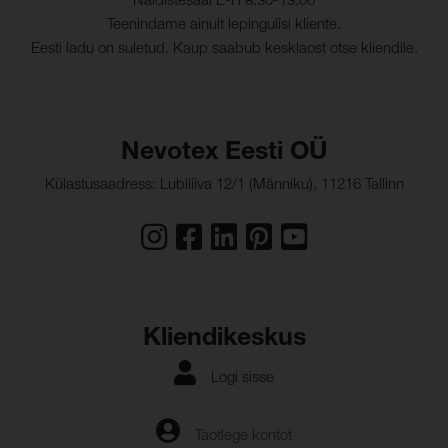
Näidistesaal E-R 8:30-13:00
Teenindame ainult lepingulisi kliente.
Eesti ladu on suletud. Kaup saabub kesklaost otse kliendile.
Nevotex Eesti OÜ
Külastusaadress: Lubiliiva 12/1 (Männiku), 11216 Tallinn
Kliendikeskus
Logi sisse
Taotlege kontot