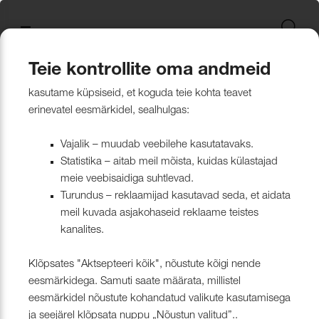
Uus kollektsioon
Tekstiili
Jätkusuutlikum Valik
Restoran Härg
New project in Narva
Nevotex Group
Kontaktisikud
Mööblikanga
Tulekindlate 
Paadikatte ka
Haiglakangas 
Klambrite ja 
Polsterdusmat
Mööblikanga
kollektsioonid
kangas
kinnituspüstol
polüester
Kattematerjalid
Nahk
Wooly, Margrethe &
CH24
ISO 26000:2021
Tootmine
Naturaalne n
Markiisikanga
Naturaalne n
Teie kontrollite oma andmeid
Lillehammer
Kardinariputi
Sünteetilisest
Põrandakaits
Nööbid, liistud
Tooted
Kardinad
Kardinariputid
kasutame küpsiseid, et koguda teie kohta teavet
Kardinad
Kümblustünn
UUS! Disain kangas
Kunstnahk
Näidiskollekt
Kunstnahk
erinevatel eesmärkidel, sealhulgas:
kangad
mööblijalgadel
Nowa
Kardinatarvik
ja markiisidel
Õmblusniit
Paadid ja markiisid
Disainivilla Läänerannikul
Blend – kanga lugu meie
Kattematerjal
Tulekindlate 
Vajalik – muudab veebilehe kasutatavaks.
Looduslikust 
Tööriistad ja
Statistika – aitab meil mõista, kuidas külastajad
Sealife
ühisest tugevusest
näidiskollekt
ABIMATERJA
Dekoratiivpa
kangad
meie veebisaidiga suhtlevad.
Tehnilised kangad
Blackstone steakhouse
Muu
MARKIISIDE
Turundus – reklaamijad kasutavad seda, et aidata
Surf & Wave
Bluebell – loodusest ja ajast
Paelad ja nöö
meil kuvada asjakohaseid reklaame teistes
Tööriistad ja tarvikud
Kattegatt Gümnaasium
kanalites.
vormitud kanga lugu
Puria
Tõmblukud ja
Klõpsates "Aktsepteeri kõik", nõustute kõigi nende
Muu
Can Can Pizza
Nevotex Narva OÜ Enhances
eesmärkidega. Samuti saate määrata, millistel
Liimid ja
eesmärkidel nõustute kohandatud valikute kasutamisega
Manufacturing Efficiency with
Kollektsioonist väljaminevad
Restoranikett Grill
ja seejärel klõpsata nuppu „Nõustun valitud”..