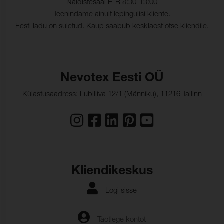
Näidistesaal E-R 8:30-13:00
Teenindame ainult lepingulisi kliente.
Eesti ladu on suletud. Kaup saabub kesklaost otse kliendile.
Nevotex Eesti OÜ
Külastusaadress: Lubiliiva 12/1 (Männiku), 11216 Tallinn
Kliendikeskus
Logi sisse
Taotlege kontot