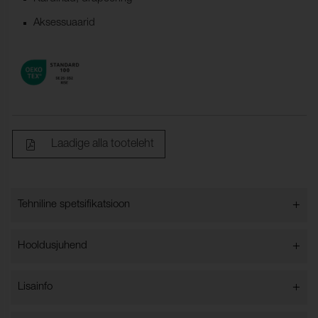
Aksessuaarid
Laadige alla tooteleht
+
Tehniline spetsifikatsioon
+
Hooldusjuhend
Koostis:
100% Polüester
Tüüp:
tükk-värvitud
+
Lisainfo