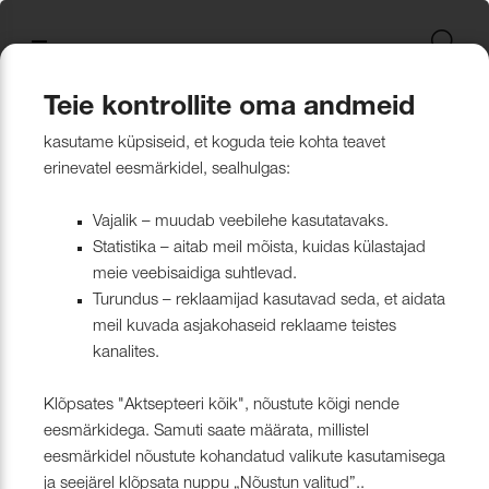
Uus kollektsioon
Tekstiili
Jätkusuutlikum Valik
Restoran Härg
New project in Narva
Nevotex Group
Kontaktisikud
Mööblikanga
Tulekindlate 
Paadikatte ka
Haiglakangas 
Klambrite ja 
Polsterdusmat
Mööblikanga
kollektsioonid
kangas
kinnituspüstol
polüester
Kattematerjalid
Nahk
Wooly, Margrethe &
CH24
ISO 26000:2021
Tootmine
Naturaalne n
Markiisikanga
Naturaalne n
Teie kontrollite oma andmeid
Lillehammer
Kardinariputi
Sünteetilisest
Põrandakaits
Nööbid, liistud
Tooted
Kardinad
Kardinariputid
kasutame küpsiseid, et koguda teie kohta teavet
Kardinad
Kümblustünn
UUS! Disain kangas
Kunstnahk
Näidiskollekt
Kunstnahk
erinevatel eesmärkidel, sealhulgas:
kangad
mööblijalgadel
Nowa
Kardinatarvik
ja markiisidel
Õmblusniit
Paadid ja markiisid
Disainivilla Läänerannikul
Blend – kanga lugu meie
Kattematerjal
Tulekindlate 
Vajalik – muudab veebilehe kasutatavaks.
Looduslikust 
Tööriistad ja
Statistika – aitab meil mõista, kuidas külastajad
Sealife
ühisest tugevusest
näidiskollekt
ABIMATERJA
Dekoratiivpa
kangad
meie veebisaidiga suhtlevad.
Tehnilised kangad
Blackstone steakhouse
Muu
MARKIISIDE
Turundus – reklaamijad kasutavad seda, et aidata
Surf & Wave
Bluebell – loodusest ja ajast
Paelad ja nöö
meil kuvada asjakohaseid reklaame teistes
Tööriistad ja tarvikud
Kattegatt Gümnaasium
kanalites.
vormitud kanga lugu
Puria
Tõmblukud ja
Klõpsates "Aktsepteeri kõik", nõustute kõigi nende
Muu
Can Can Pizza
Nevotex Narva OÜ Enhances
eesmärkidega. Samuti saate määrata, millistel
Liimid ja
eesmärkidel nõustute kohandatud valikute kasutamisega
Manufacturing Efficiency with
Kollektsioonist väljaminevad
Restoranikett Grill
ja seejärel klõpsata nuppu „Nõustun valitud”..