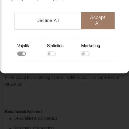
mööblihooldu
EU-Funded CNC Technology
tooted
Scandic Laholmen
Pakendid ja 
Accept
Decline All
All
Vajalik
Statistics
Marketing
NÄIDIS Kardinakangas Dawn (dim
out)
4770000
Pimendava kardinakanga Dawn kollektsioonis on viis erinevat
struktuuri
Kasutusvaldkonnad
Dekoratiivne polsterdus
Kardinad, drapeering