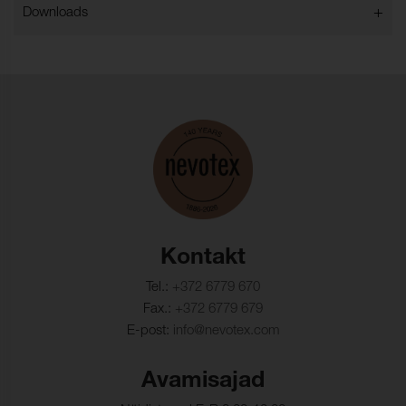
OEKO-TEX® sertifikaat
SE 25-352
+
Downloads
no:
Tulekindlus:
FMVSS 302, NFPA 701
Kontakt
Tel.:
+372 6779 670
Fax.:
+372 6779 679
E-post:
info@nevotex.com
Avamisajad