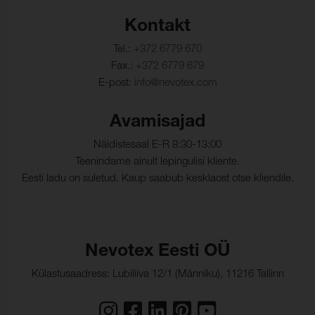
Kontakt
Tel.:
+372 6779 670
Fax.:
+372 6779 679
E-post:
info@nevotex.com
Avamisajad
Näidistesaal E-R 8:30-13:00
Teenindame ainult lepingulisi kliente.
Eesti ladu on suletud. Kaup saabub kesklaost otse kliendile.
Nevotex Eesti OÜ
Külastusaadress: Lubiliiva 12/1 (Männiku), 11216 Tallinn