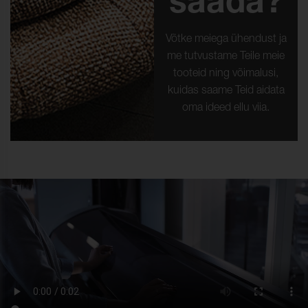
saada?
Võtke meiega ühendust ja
me tutvustame Teile meie
tooteid ning võimalusi,
kuidas saame Teid aidata
oma ideed ellu viia.