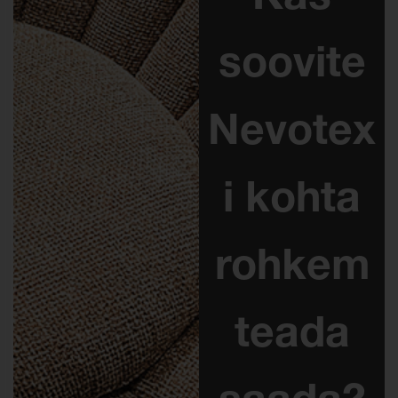
Kas
soovite
Nevotex
i kohta
rohkem
teada