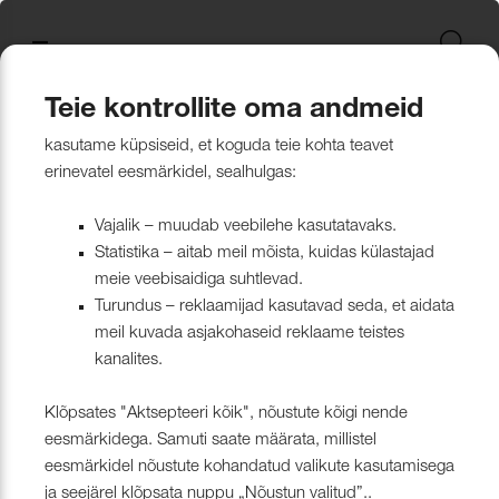
Uus kollektsioon
Tekstiili
Jätkusuutlikum Valik
Restoran Härg
New project in Narva
Nevotex Group
Kontaktisikud
Mööblikanga
Tulekindlate 
Paadikatte ka
Haiglakangas 
Klambrite ja 
Polsterdusmat
Mööblikanga
kollektsioonid
kangas
kinnituspüstol
polüester
Kattematerjalid
Nahk
Wooly, Margrethe &
CH24
ISO 26000:2021
Tootmine
Naturaalne n
Markiisikanga
Naturaalne n
Teie kontrollite oma andmeid
Tere tulemast Nevotexi
Lillehammer
Kardinariputi
Sünteetilisest
Põrandakaits
Nööbid, liistud
kasutame küpsiseid, et koguda teie kohta teavet
Scandinavian design since 1886
Kardinad
Kümblustünn
UUS! Disain kangas
Kunstnahk
Näidiskollekt
Kunstnahk
erinevatel eesmärkidel, sealhulgas:
kangad
mööblijalgadel
Nowa
Kardinatarvik
ja markiisidel
Õmblusniit
Paadid ja markiisid
Disainivilla Läänerannikul
Blend – kanga lugu meie
Kattematerjal
Tulekindlate 
Vajalik – muudab veebilehe kasutatavaks.
Looduslikust 
Tööriistad ja
Statistika – aitab meil mõista, kuidas külastajad
Sealife
ühisest tugevusest
näidiskollekt
ABIMATERJA
Dekoratiivpa
kangad
meie veebisaidiga suhtlevad.
Tehnilised kangad
Blackstone steakhouse
Muu
MARKIISIDE
Turundus – reklaamijad kasutavad seda, et aidata
Surf & Wave
Bluebell – loodusest ja ajast
Paelad ja nöö
meil kuvada asjakohaseid reklaame teistes
Tööriistad ja tarvikud
Kattegatt Gümnaasium
kanalites.
vormitud kanga lugu
Puria
Tõmblukud ja
Klõpsates "Aktsepteeri kõik", nõustute kõigi nende
Muu
Can Can Pizza
Nevotex Narva OÜ Enhances
eesmärkidega. Samuti saate määrata, millistel
Liimid ja
eesmärkidel nõustute kohandatud valikute kasutamisega
Manufacturing Efficiency with
Kollektsioonist väljaminevad
Restoranikett Grill
ja seejärel klõpsata nuppu „Nõustun valitud”..