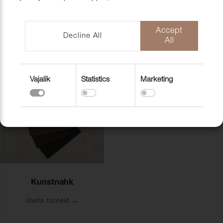
mööblihooldu
EU-Funded CNC Technology
tooted
Mööblikangad
Naturaalne nahk
Scandic Laholmen
Pakendid ja 
Accept
Decline All
Vaata tooteid
Vaata tooteid
All
Vajalik
Statistics
Marketing
Kunstnahk
Vaata tooteid