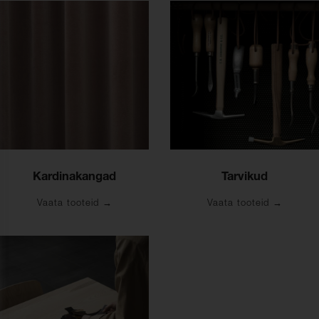
Kardinakangad
Tarvikud
Vaata tooteid
Vaata tooteid