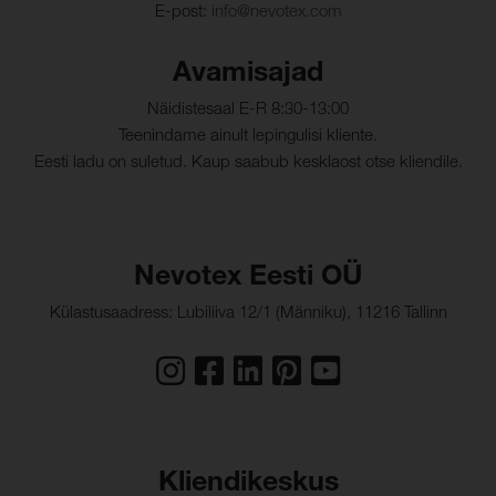
E-post:
info@nevotex.com
Värvikindlus, veetilgad:
(ISO 105-E16)
Värvi muutus:
4-5
Avamisajad
Värvikindlus, higistamine:
Näidistesaal E-R 8:30-13:00
(ISO 105-E04)
Teenindame ainult lepingulisi kliente.
Värvumine, mitmekiuline
4-5
Eesti ladu on suletud. Kaup saabub kesklaost otse kliendile.
(higistamine):
Värvi muutus:
5
Nevotex Eesti OÜ
Külastusaadress: Lubiliiva 12/1 (Männiku), 11216 Tallinn
Kliendikeskus