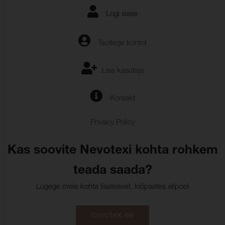
Logi sisse
Taotlege kontot
Lisa kasutaja
Kontakt
Privacy Policy
Kas soovite Nevotexi kohta rohkem
teada saada?
Lugege meie kohta lisateavet, klõpsates allpool
nevotex.ee