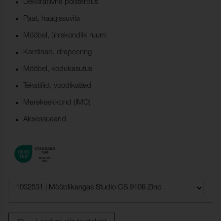
Dekoratiivne polsterdus
Paat, haagissuvila
Mööbel, ühiskondlik ruum
Kardinad, drapeering
Mööbel, kodukasutus
Tekstiilid, voodikatted
Merekeskkond (IMO)
Aksessuaarid