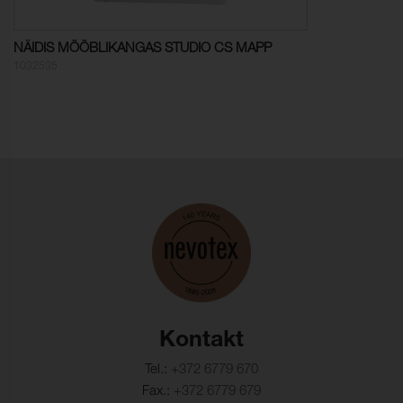
Õmblusniidi tugevus,
2,5 mm (ISO 13936-2)
kude:
NÄIDIS MÖÖBLIKANGAS STUDIO CS MAPP
Mõõtmete muutus, lõim:
- 2,5 % (ISO 5077)
1032535
Mõõtmete muutus,
- 2,0 % (ISO 5077)
kude:
Värvikindlus, vesipesu:
ISO 105-C06
Värvumine, mitmekiuline
4-5
(vesipesu):
Värvi muutus (vesipesu):
5
Värvikindlus,
ISO 105-D01
kuivpuhastus:
Värvumine, mitmekiuline
4-5
(keemiline puhastus):
Kontakt
Värvi muutus (keemiline
Tel.:
+372 6779 670
5
puhastus):
Fax.:
+372 6779 679