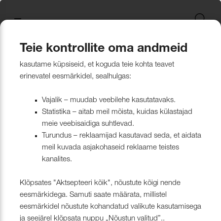
Uus kollektsioon
Tekstiili
Jätkusuutlikum Valik
Restoran Härg
New project in Narva
Nevotex Group
Kontaktisikud
Mööblikanga
Tulekindlate 
Paadikatte ka
Haiglakangas 
Klambrite ja 
Polsterdusmat
Mööblikanga
kollektsioonid
kangas
kinnituspüstol
polüester
Kattematerjalid
Nahk
Wooly, Margrethe &
CH24
ISO 26000:2021
Tootmine
Naturaalne n
Markiisikanga
Naturaalne n
Teie kontrollite oma andmeid
Lillehammer
Kardinariputi
Sünteetilisest
Põrandakaits
Nööbid, liistud
Tooted
Uus kollektsioon
kasutame küpsiseid, et koguda teie kohta teavet
Kardinad
Kümblustünn
UUS! Disain kangas
Kunstnahk
Näidiskollekt
Kunstnahk
erinevatel eesmärkidel, sealhulgas:
kangad
mööblijalgadel
Nowa
Kardinatarvik
ja markiisidel
Õmblusniit
Paadid ja markiisid
Disainivilla Läänerannikul
Blend – kanga lugu meie
Kattematerjal
Tulekindlate 
Vajalik – muudab veebilehe kasutatavaks.
Looduslikust 
Tööriistad ja
Statistika – aitab meil mõista, kuidas külastajad
Sealife
ühisest tugevusest
näidiskollekt
ABIMATERJA
Dekoratiivpa
kangad
meie veebisaidiga suhtlevad.
Tehnilised kangad
Blackstone steakhouse
Muu
MARKIISIDE
Turundus – reklaamijad kasutavad seda, et aidata
Surf & Wave
Bluebell – loodusest ja ajast
Paelad ja nöö
meil kuvada asjakohaseid reklaame teistes
Tööriistad ja tarvikud
Kattegatt Gümnaasium
kanalites.
vormitud kanga lugu
Puria
Tõmblukud ja
Klõpsates "Aktsepteeri kõik", nõustute kõigi nende
Muu
Can Can Pizza
Nevotex Narva OÜ Enhances
eesmärkidega. Samuti saate määrata, millistel
Liimid ja
eesmärkidel nõustute kohandatud valikute kasutamisega
Manufacturing Efficiency with
Kollektsioonist väljaminevad
Restoranikett Grill
ja seejärel klõpsata nuppu „Nõustun valitud”..