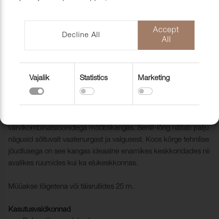
mööblihooldu
EU-Funded CNC Technology
tooted
Scandic Laholmen
Pakendid ja 
Accept
Decline All
All
Vajalik
Statistics
Marketing
Mööblikangas Studio CS 9108 Zinc
1032531
Studio CS on mitmekülgse disaini ja mänguliste
värvikombinatsioonidega mööblikangas. Šenill-lõng näitab palju
nägusid sõltuvalt vaatenurgast ja valgusest. Koos kõrge tehnilise
jõudlusega on see kangas ideaalne enamikes keskkondades nii
avalikes ruumides kui ka elukeskkonnas.
Müüakse lõigetena või täisrullides 25 m.
Kasutusvaldkonnad