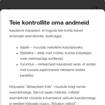
Uus kollektsioon
Tekstiili
Jätkusuutlikum Valik
Restoran Härg
New project in Narva
Nevotex Group
Kontaktisikud
Mööblikanga
Tulekindlate 
Paadikatte ka
Haiglakangas 
Klambrite ja 
Polsterdusmat
Mööblikanga
kollektsioonid
kangas
kinnituspüstol
polüester
Kattematerjalid
Nahk
Wooly, Margrethe &
CH24
ISO 26000:2021
Tootmine
Naturaalne n
Markiisikanga
Naturaalne n
Teie kontrollite oma andmeid
Lillehammer
Kardinariputi
Sünteetilisest
Põrandakaits
Nööbid, liistud
Tooted
Uus kollektsioon
kasutame küpsiseid, et koguda teie kohta teavet
Kardinad
Kümblustünn
UUS! Disain kangas
Kunstnahk
Näidiskollekt
Kunstnahk
erinevatel eesmärkidel, sealhulgas:
kangad
mööblijalgadel
Nowa
Kardinatarvik
ja markiisidel
Õmblusniit
Paadid ja markiisid
Disainivilla Läänerannikul
Blend – kanga lugu meie
Kattematerjal
Tulekindlate 
Vajalik – muudab veebilehe kasutatavaks.
Looduslikust 
Tööriistad ja
Statistika – aitab meil mõista, kuidas külastajad
Sealife
ühisest tugevusest
näidiskollekt
ABIMATERJA
Dekoratiivpa
kangad
meie veebisaidiga suhtlevad.
Tehnilised kangad
Blackstone steakhouse
Muu
MARKIISIDE
Turundus – reklaamijad kasutavad seda, et aidata
Surf & Wave
Bluebell – loodusest ja ajast
Paelad ja nöö
meil kuvada asjakohaseid reklaame teistes
Tööriistad ja tarvikud
Kattegatt Gümnaasium
kanalites.
vormitud kanga lugu
Puria
Tõmblukud ja
Klõpsates "Aktsepteeri kõik", nõustute kõigi nende
Muu
Can Can Pizza
Nevotex Narva OÜ Enhances
eesmärkidega. Samuti saate määrata, millistel
Liimid ja
eesmärkidel nõustute kohandatud valikute kasutamisega
Manufacturing Efficiency with
Kollektsioonist väljaminevad
Restoranikett Grill
ja seejärel klõpsata nuppu „Nõustun valitud”..