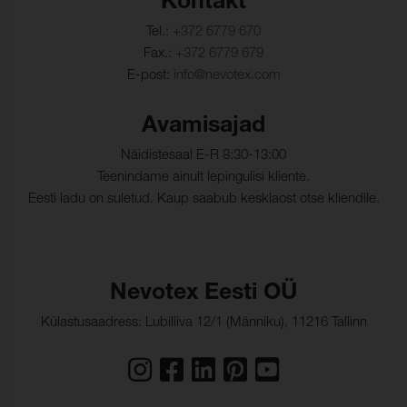
Kontakt
Tel.:
+372 6779 670
Fax.:
+372 6779 679
E-post:
info@nevotex.com
Avamisajad
Näidistesaal E-R 8:30-13:00
Teenindame ainult lepingulisi kliente.
Eesti ladu on suletud. Kaup saabub kesklaost otse kliendile.
Nevotex Eesti OÜ
Külastusaadress: Lubiliiva 12/1 (Männiku), 11216 Tallinn