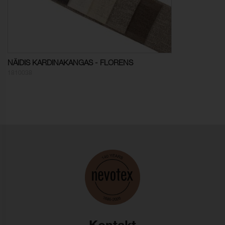
Mõõtmete muutus, lõim:
- 1,5 % (ISO 5077)
Mõõtmete muutus,
- 1,3 % (ISO 5077)
kude:
Värvikindlus, vesipesu:
ISO 105-C06
NÄIDIS KARDINAKANGAS - FLORENS
Värvumine, mitmekiuline
5
1810038
(vesipesu):
Värvi muutus (vesipesu):
4-5
Värvikindlus,
ISO 105-D01
kuivpuhastus:
Värvumine, mitmekiuline
5
(keemiline puhastus):
Värvi muutus (keemiline
4-5
puhastus):