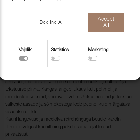
mööblihooldu
EU-Funded CNC Technology
tooted
Scandic Laholmen
Pakendid ja 
Accept
Decline All
All
Vajalik
Statistics
Marketing
Kardin Florens FR 001 White, 300cm
1810041
Bouclé-kardinakangast Florens iseloomustab ebakorrapärane
struktuur, mis annab kangale selle iseloomuliku „mullilise“ ja
tekstuurse pinna. Kangas langeb luksuslikult pehmelt ja
moodustab kauneid, voolavaid volte. Unikaalne pind ja tekstuur
väikeste aasade ja sõlmekestega loob peene, kuid märgatava
visuaalse efekti.
Kauni langevuse ja meeldiva retrohõnguga bouclé-kardin
filtreerib valgust kaunilt ning pakub samal ajal teatud
privaatsust.