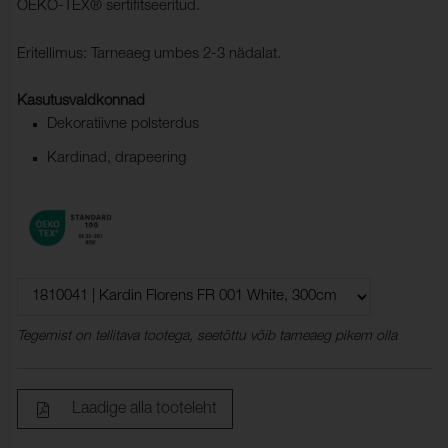
OEKO-TEX® sertifitseeritud.
Eritellimus: Tarneaeg umbes 2-3 nädalat.
Kasutusvaldkonnad
Dekoratiivne polsterdus
Kardinad, drapeering
Tegemist on tellitava tootega, seetõttu võib tarneaeg pikem olla
Laadige alla tooteleht