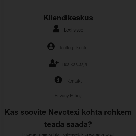
Kliendikeskus
Logi sisse
Taotlege kontot
Lisa kasutaja
Kontakt
Privacy Policy
Kas soovite Nevotexi kohta rohkem
teada saada?
Lugege meie kohta lisateavet, klõpsates allpool