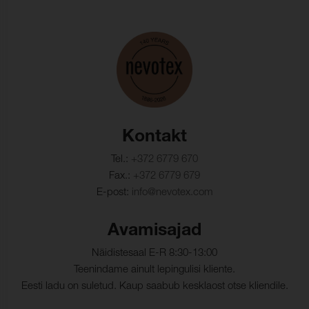
Rulli suurus (m):
30
Tulekindlus:
BS 5852 Source 0, EN 1021-1
& 2
Kulumiskindlus
> 200000 (ISO 12947-2)
(martindale):
Kortsumiskindlus:
100000
Kontakt
Tel.:
+372 6779 670
Valguskindlus:
4-5 (ISO 105-B02)
Fax.:
+372 6779 679
Kiutugevus, lõim :
E-post:
info@nevotex.com
90 N/cm
Kiutugevus, kude:
100 N/cm
Avamisajad
Venivus lõime suunas:
50 % (ISO 1421)
Näidistesaal E-R 8:30-13:00
Teenindame ainult lepingulisi kliente.
Venivus koe suunas:
30 % (ISO 1421)
Eesti ladu on suletud. Kaup saabub kesklaost otse kliendile.
Rebenemistugevus,
40 N/cm