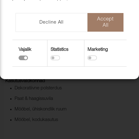
mööblihooldu
EU-Funded CNC Technology
tooted
Scandic Laholmen
Pakendid ja 
Accept
Decline All
All
Vajalik
Statistics
Marketing
Kunstnahk Star Satin Bianco/white
2055001
Kasutusvaldkonnad
Dekoratiivne polsterdus
Paat & haagissuvila
Mööbel, ühiskondlik ruum
Mööbel, kodukasutus