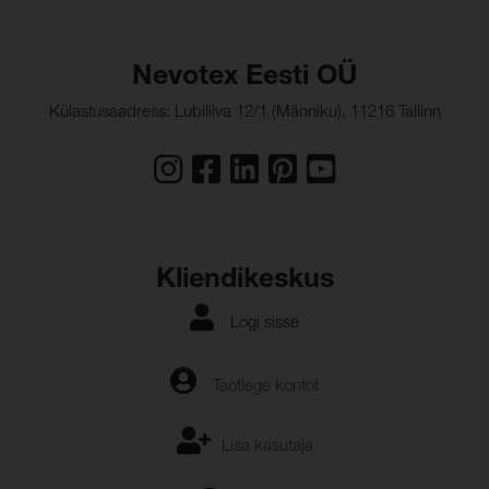
lõim:
Rebenemistugevus,
60 N/cm
kude:
Nevotex Eesti OÜ
Külastusaadress: Lubiliiva 12/1 (Männiku), 11216 Tallinn
Hydrolysis:
10 Weeks
Pinnakatte kleepuvus,
1,4 kg/cm
lõim:
Pinnakatte kleepuvus,
1,4 kg/cm
kude:
Kliendikeskus
Logi sisse
Taotlege kontot
Lisa kasutaja