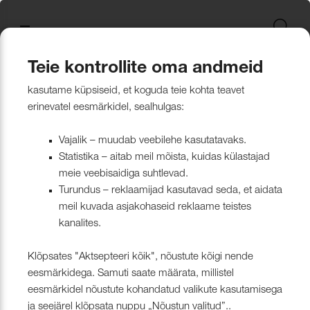
Uus kollektsioon
Tekstiili
Jätkusuutlikum Valik
Restoran Härg
New project in Narva
Nevotex Group
Kontaktisikud
Mööblikanga
Tulekindlate 
Paadikatte ka
Haiglakangas 
Klambrite ja 
Polsterdusmat
Mööblikanga
kollektsioonid
kangas
kinnituspüstol
polüester
Kattematerjalid
Nahk
Wooly, Margrethe &
CH24
ISO 26000:2021
Tootmine
Naturaalne n
Markiisikanga
Naturaalne n
Teie kontrollite oma andmeid
Lillehammer
Kardinariputi
Sünteetilisest
Põrandakaits
Nööbid, liistud
Tooted
Kattematerjalid
Kunstnahk
Kunstnahk
kasutame küpsiseid, et koguda teie kohta teavet
Kardinad
Kümblustünn
UUS! Disain kangas
Kunstnahk
Näidiskollekt
Kunstnahk
erinevatel eesmärkidel, sealhulgas:
kangad
mööblijalgadel
Nowa
Kardinatarvik
ja markiisidel
Õmblusniit
Paadid ja markiisid
Disainivilla Läänerannikul
Blend – kanga lugu meie
Kattematerjal
Tulekindlate 
Vajalik – muudab veebilehe kasutatavaks.
Looduslikust 
Tööriistad ja
Statistika – aitab meil mõista, kuidas külastajad
Sealife
ühisest tugevusest
näidiskollekt
ABIMATERJA
Dekoratiivpa
kangad
meie veebisaidiga suhtlevad.
Tehnilised kangad
Blackstone steakhouse
Muu
MARKIISIDE
Turundus – reklaamijad kasutavad seda, et aidata
Surf & Wave
Bluebell – loodusest ja ajast
Paelad ja nöö
meil kuvada asjakohaseid reklaame teistes
Tööriistad ja tarvikud
Kattegatt Gümnaasium
kanalites.
vormitud kanga lugu
Puria
Tõmblukud ja
Klõpsates "Aktsepteeri kõik", nõustute kõigi nende
Muu
Can Can Pizza
Nevotex Narva OÜ Enhances
eesmärkidega. Samuti saate määrata, millistel
Liimid ja
eesmärkidel nõustute kohandatud valikute kasutamisega
Manufacturing Efficiency with
Kollektsioonist väljaminevad
Restoranikett Grill
ja seejärel klõpsata nuppu „Nõustun valitud”..