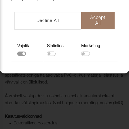
mööblihooldu
EU-Funded CNC Technology
tooted
Scandic Laholmen
Pakendid ja 
Accept
Decline All
All
Vajalik
Statistics
Marketing
Kunstnahk Nyx 908 Smoke blue
2133017
NYX on sobilik materjal neile, kes otsivad kõrge tehnilise
spetsifikatsiooniga ftalaadivaba PVC-d, kus materjali elastsus ja
värvivalik on üliolulised.
Äärmiselt vastupidav kunstnahk on sobilik kasutamiseks nii
sise- kui välistingimustes. Seal hulgas ka meretingimustes (IMO).
Kasutusvaldkonnad
Dekoratiivne polsterdus