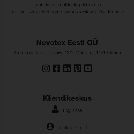
ohutusnõuded:
Teenindame ainult lepingulisi kliente.
Eesti ladu on suletud. Kaup saabub kesklaost otse kliendile.
Nevotex Eesti OÜ
Külastusaadress: Lubiliiva 12/1 (Männiku), 11216 Tallinn
Kliendikeskus
Logi sisse
Taotlege kontot