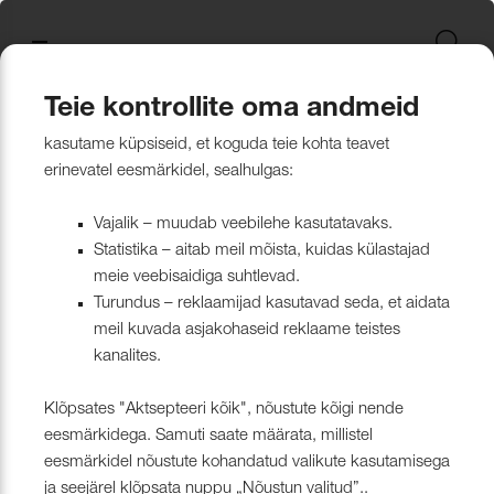
Uus kollektsioon
Tekstiili
Jätkusuutlikum Valik
Restoran Härg
New project in Narva
Nevotex Group
Kontaktisikud
Mööblikanga
Tulekindlate 
Paadikatte ka
Haiglakangas 
Klambrite ja 
Polsterdusmat
Mööblikanga
kollektsioonid
kangas
kinnituspüstol
polüester
Kattematerjalid
Nahk
Wooly, Margrethe &
CH24
ISO 26000:2021
Tootmine
Naturaalne n
Markiisikanga
Naturaalne n
Teie kontrollite oma andmeid
Lillehammer
Kardinariputi
Sünteetilisest
Põrandakaits
Nööbid, liistud
Tooted
Kattematerjalid
Kunstnahk
Kunstnahk
kasutame küpsiseid, et koguda teie kohta teavet
Kardinad
Kümblustünn
UUS! Disain kangas
Kunstnahk
Näidiskollekt
Kunstnahk
erinevatel eesmärkidel, sealhulgas:
kangad
mööblijalgadel
Nowa
Kardinatarvik
ja markiisidel
Õmblusniit
Paadid ja markiisid
Disainivilla Läänerannikul
Blend – kanga lugu meie
Kattematerjal
Tulekindlate 
Vajalik – muudab veebilehe kasutatavaks.
Looduslikust 
Tööriistad ja
Statistika – aitab meil mõista, kuidas külastajad
Sealife
ühisest tugevusest
näidiskollekt
ABIMATERJA
Dekoratiivpa
kangad
meie veebisaidiga suhtlevad.
Tehnilised kangad
Blackstone steakhouse
Muu
MARKIISIDE
Turundus – reklaamijad kasutavad seda, et aidata
Surf & Wave
Bluebell – loodusest ja ajast
Paelad ja nöö
meil kuvada asjakohaseid reklaame teistes
Tööriistad ja tarvikud
Kattegatt Gümnaasium
kanalites.
vormitud kanga lugu
Puria
Tõmblukud ja
Klõpsates "Aktsepteeri kõik", nõustute kõigi nende
Muu
Can Can Pizza
Nevotex Narva OÜ Enhances
eesmärkidega. Samuti saate määrata, millistel
Liimid ja
eesmärkidel nõustute kohandatud valikute kasutamisega
Manufacturing Efficiency with
Kollektsioonist väljaminevad
Restoranikett Grill
ja seejärel klõpsata nuppu „Nõustun valitud”..