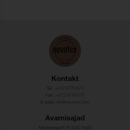
Kiutugevus, kude:
216 N/5cm (ISO 1421)
Venivus lõime suunas:
50 % (ISO 1421)
Venivus koe suunas:
100 % (ISO 1421)
Rebenemistugevus,
26 N (ISO 4674-1)
lõim:
Rebenemistugevus,
24 N (ISO 4674-1)
kude:
Biosobivus:
(ISO 10993-5)
Kontakt
Veekindlus:
200 cmwc (ISO 811)
Tel.:
+372 6779 670
Pinnakatte kleepuvus,
39 N/5cm (ISO 2411)
Fax.:
+372 6779 679
lõim:
E-post:
info@nevotex.com
Pinnakatte kleepuvus,
30 N/5cm (ISO 2411)
kude:
Avamisajad
Näidistesaal E-R 8:30-13:00
Mänguasjade
(EN 71-3 )