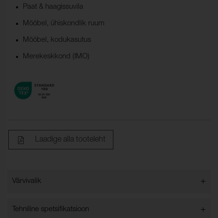
Paat & haagissuvila
Mööbel, ühiskondlik ruum
Mööbel, kodukasutus
Merekeskkond (IMO)
Laadige alla tooteleht
+
Värvivalik
Värvivalik
+
Tehniline spetsifikatsioon