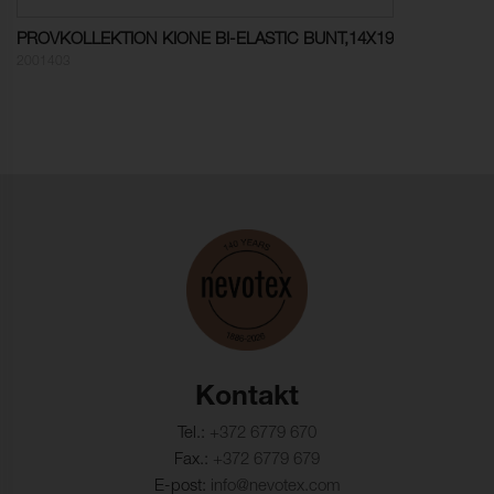
Värvikindlus,
5 (ISO 105-X12)
PROVKOLLEKTION KIONE BI-ELASTIC BUNT,14X19
kuivhõõrdumine:
2001403
Värvikindlus,
5 (ISO 105-X12)
märghõõrdumine:
Valguskindlus:
≥ 5 (ISO 105-B02)
Pinnakatte külmakindlus:
-40°C (EN 1876-1)
Õmblusniidi tugevus,
42 N (ISO 23910)
lõim:
Õmblusniidi tugevus,
42 N (ISO 23910)
kude:
Kontakt
Kiutugevus, lõim :
293 N/5cm (ISO 1421)
Tel.:
+372 6779 670
Kiutugevus, kude:
259 N/5cm (ISO 1421)
Fax.:
+372 6779 679
E-post:
info@nevotex.com