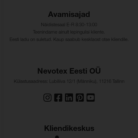
Venivus lõime suunas:
100 % (ISO 1421)
Venivus koe suunas:
180 % (ISO 1421)
Avamisajad
Rebenemistugevus,
68 N (ISO 4674-1)
Näidistesaal E-R 8:30-13:00
lõim:
Teenindame ainult lepingulisi kliente.
Eesti ladu on suletud. Kaup saabub kesklaost otse kliendile.
Rebenemistugevus,
50 N (ISO 4674-1)
kude:
Pinnakatte kleepuvus,
46 N/5cm (ISO 2411)
lõim:
Nevotex Eesti OÜ
Pinnakatte kleepuvus,
52 N/5cm (ISO 2411)
Külastusaadress: Lubiliiva 12/1 (Männiku), 11216 Tallinn
kude:
Kliendikeskus