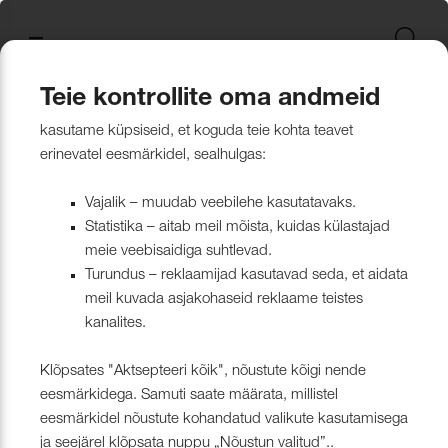
Uus kollektsioon
Tekstiili
Jätkusuutlikum Valik
Restoran Härg
New project in Narva
Nevotex Group
Kontaktisikud
Mööblikanga
Tulekindlate 
Paadikatte ka
Haiglakangas 
Klambrite ja 
Polsterdusmat
Mööblikanga
kollektsioonid
kangas
kinnituspüstol
polüester
Kattematerjalid
Nahk
Wooly, Margrethe &
CH24
ISO 26000:2021
Tootmine
Naturaalne n
Markiisikanga
Naturaalne n
Teie kontrollite oma andmeid
Lillehammer
Kardinariputi
Sünteetilisest
Põrandakaits
Nööbid, liistud
Tooted
Kattematerjalid
Kunstnahk
Kunstnahk
kasutame küpsiseid, et koguda teie kohta teavet
Kardinad
Kümblustünn
UUS! Disain kangas
Kunstnahk
Näidiskollekt
Kunstnahk
erinevatel eesmärkidel, sealhulgas:
kangad
mööblijalgadel
Nowa
Kardinatarvik
ja markiisidel
Õmblusniit
Paadid ja markiisid
Disainivilla Läänerannikul
Blend – kanga lugu meie
Kattematerjal
Tulekindlate 
Vajalik – muudab veebilehe kasutatavaks.
Looduslikust 
Tööriistad ja
Statistika – aitab meil mõista, kuidas külastajad
Sealife
ühisest tugevusest
näidiskollekt
ABIMATERJA
Dekoratiivpa
kangad
meie veebisaidiga suhtlevad.
Tehnilised kangad
Blackstone steakhouse
Muu
MARKIISIDE
Turundus – reklaamijad kasutavad seda, et aidata
Surf & Wave
Bluebell – loodusest ja ajast
Paelad ja nöö
meil kuvada asjakohaseid reklaame teistes
Tööriistad ja tarvikud
Kattegatt Gümnaasium
kanalites.
vormitud kanga lugu
Puria
Tõmblukud ja
Klõpsates "Aktsepteeri kõik", nõustute kõigi nende
Muu
Can Can Pizza
Nevotex Narva OÜ Enhances
eesmärkidega. Samuti saate määrata, millistel
Liimid ja
eesmärkidel nõustute kohandatud valikute kasutamisega
Manufacturing Efficiency with
Kollektsioonist väljaminevad
Restoranikett Grill
ja seejärel klõpsata nuppu „Nõustun valitud”..