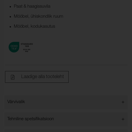
Paat & haagissuvila
Mööbel, ühiskondlik ruum
Mööbel, kodukasutus
Laadige alla tooteleht
+
Värvivalik
Värvivalik
+
Tehniline spetsifikatsioon