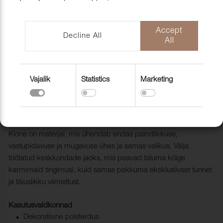
mööblihooldu
EU-Funded CNC Technology
tooted
Scandic Laholmen
Pakendid ja 
Accept
Decline All
All
Vajalik
Statistics
Marketing
Kunstnahk Bielastne Kione Nitro
Black 024411
2001410
Kione on materjal, mis ühendab endas paindlikkuse,
vastupidavuse ja mugavuse ühes ja samas valikus. Välja
töötatud keskkondade jaoks, mis peavad taluma kõige
karmimaid tingimusi, kuid samas pakkuma eksklusiivset tunnet
ja täiuslikku viimistlust.
Kasutusvaldkonnad
Dekoratiivne polsterdus