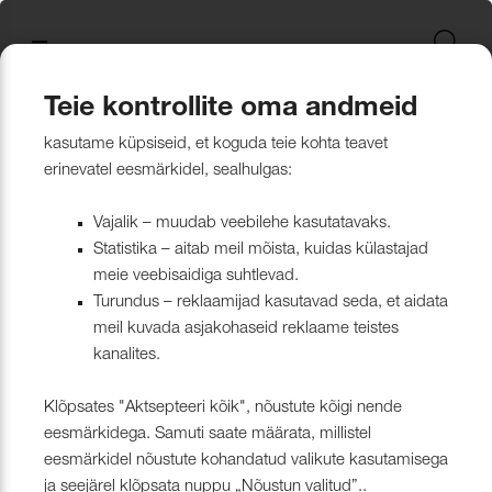
Uus kollektsioon
Tekstiili
Jätkusuutlikum Valik
Restoran Härg
New project in Narva
Nevotex Group
Kontaktisikud
Mööblikanga
Tulekindlate 
Paadikatte ka
Haiglakangas 
Klambrite ja 
Polsterdusmat
Mööblikanga
kollektsioonid
kangas
kinnituspüstol
polüester
Kattematerjalid
Nahk
Wooly, Margrethe &
CH24
ISO 26000:2021
Tootmine
Naturaalne n
Markiisikanga
Naturaalne n
Teie kontrollite oma andmeid
Lillehammer
Kardinariputi
Sünteetilisest
Põrandakaits
Nööbid, liistud
Tooted
Kattematerjalid
Kunstnahk
Kunstnahk
kasutame küpsiseid, et koguda teie kohta teavet
Kardinad
Kümblustünn
UUS! Disain kangas
Kunstnahk
Näidiskollekt
Kunstnahk
erinevatel eesmärkidel, sealhulgas:
kangad
mööblijalgadel
Nowa
Kardinatarvik
ja markiisidel
Õmblusniit
Paadid ja markiisid
Disainivilla Läänerannikul
Blend – kanga lugu meie
Kattematerjal
Tulekindlate 
Vajalik – muudab veebilehe kasutatavaks.
Looduslikust 
Tööriistad ja
Statistika – aitab meil mõista, kuidas külastajad
Sealife
ühisest tugevusest
näidiskollekt
ABIMATERJA
Dekoratiivpa
kangad
meie veebisaidiga suhtlevad.
Tehnilised kangad
Blackstone steakhouse
Muu
MARKIISIDE
Turundus – reklaamijad kasutavad seda, et aidata
Surf & Wave
Bluebell – loodusest ja ajast
Paelad ja nöö
meil kuvada asjakohaseid reklaame teistes
Tööriistad ja tarvikud
Kattegatt Gümnaasium
kanalites.
vormitud kanga lugu
Puria
Tõmblukud ja
Klõpsates "Aktsepteeri kõik", nõustute kõigi nende
Muu
Can Can Pizza
Nevotex Narva OÜ Enhances
eesmärkidega. Samuti saate määrata, millistel
Liimid ja
eesmärkidel nõustute kohandatud valikute kasutamisega
Manufacturing Efficiency with
Kollektsioonist väljaminevad
Restoranikett Grill
ja seejärel klõpsata nuppu „Nõustun valitud”..