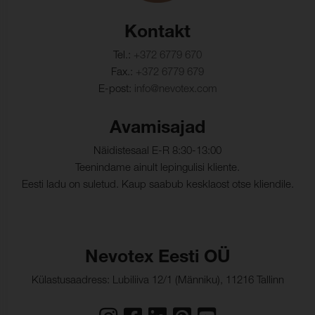
Värvikindlus,
4-5 (ISO 105-X12)
Kontakt
kuivhõõrdumine:
Tel.:
+372 6779 670
Värvikindlus,
4-5 (ISO 105-X12)
Fax.:
+372 6779 679
märghõõrdumine:
E-post:
info@nevotex.com
Valguskindlus:
≥ 6 (ISO 105-B02)
Avamisajad
Pinnakatte külmakindlus:
-40°C (EN 1876-1)
Näidistesaal E-R 8:30-13:00
Õmblusniidi tugevus,
160 N/5cm (ISO 13935-1)
Teenindame ainult lepingulisi kliente.
lõim:
Eesti ladu on suletud. Kaup saabub kesklaost otse kliendile.
Õmblusniidi tugevus,
160 N/5cm (ISO 13935-1)
kude:
Nevotex Eesti OÜ
Kiutugevus, lõim :
408 N/5cm (ISO 1421)
Külastusaadress: Lubiliiva 12/1 (Männiku), 11216 Tallinn
Kiutugevus, kude:
277 N/5cm (ISO 1421)
Venivus lõime suunas:
8 % (ISO 1421)