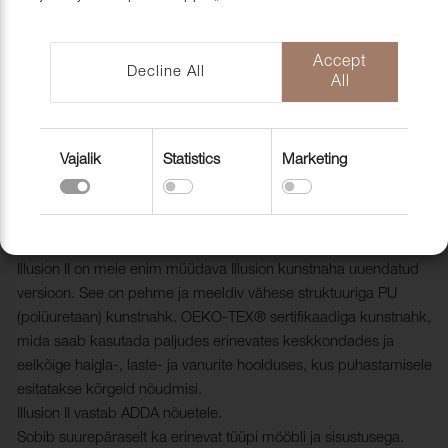
mööblihooldu
EU-Funded CNC Technology
tooted
Scandic Laholmen
Pakendid ja 
Accept
Decline All
All
Vajalik
Statistics
Marketing
Kunstnahk Illusion II PU 48013
Chocolate
2002509
Illusion II on meie enim müüdava Illusion kunstnaha uuendatud
versioon. See on pehme ja meeldiv vähese struktuuriga PU
(polüuretaan) kunstnahk. OEKO-TEX® sertifikaadiga kunstnahk,
mida saab kasutada paljudes erinevates keskkondades ja
eelkõige haigla-, laste- ja vanurite hoolduses, kus puhastamisele
esitatakse kõrgeid nõudmisi.
Illusion II vastab ADDA nõuetele.
Sobib suurepäraselt ka erinevat tüüpi mööbli ja sisustusega.