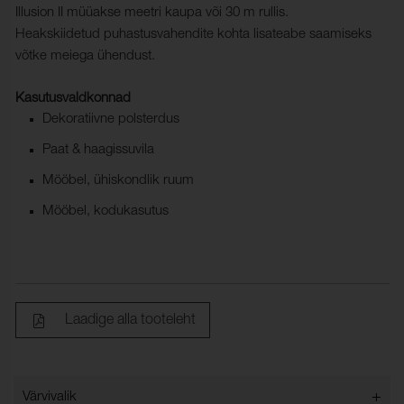
Illusion II müüakse meetri kaupa või 30 m rullis.
Heakskiidetud puhastusvahendite kohta lisateabe saamiseks
võtke meiega ühendust.
Kasutusvaldkonnad
Dekoratiivne polsterdus
Paat & haagissuvila
Mööbel, ühiskondlik ruum
Mööbel, kodukasutus
Laadige alla tooteleht
+
Värvivalik