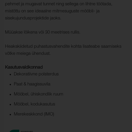
pehmet ja mugavat tunnet ning sellega on lihtne töötada,
mistõttu on see ideaalne mitmesuguste mööbli- ja
sisekujundusprojektide jaoks.
Müüakse lõikena või 30 meetrises rullis.
Heakskiidetud puhastusvahendite kohta lisateabe saamiseks
võtke meiega ühendust.
Kasutusvaldkonnad
Dekoratiivne polsterdus
Paat & haagissuvila
Mööbel, ühiskondlik ruum
Mööbel, kodukasutus
Merekeskkond (IMO)