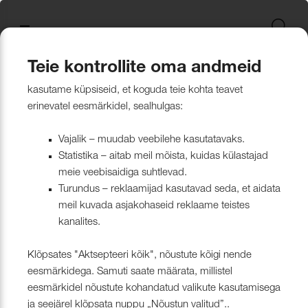
Uus kollektsioon
Tekstiili
Jätkusuutlikum Valik
Restoran Härg
New project in Narva
Nevotex Group
Kontaktisikud
Mööblikanga
Tulekindlate 
Paadikatte ka
Haiglakangas 
Klambrite ja 
Polsterdusmat
Mööblikanga
kollektsioonid
kangas
kinnituspüstol
polüester
Kattematerjalid
Nahk
Wooly, Margrethe &
CH24
ISO 26000:2021
Tootmine
Naturaalne n
Markiisikanga
Naturaalne n
Teie kontrollite oma andmeid
Lillehammer
Kardinariputi
Sünteetilisest
Põrandakaits
Nööbid, liistud
Tooted
Kattematerjalid
Kunstnahk
Kunstnahk
kasutame küpsiseid, et koguda teie kohta teavet
Kardinad
Kümblustünn
UUS! Disain kangas
Kunstnahk
Näidiskollekt
Kunstnahk
erinevatel eesmärkidel, sealhulgas:
kangad
mööblijalgadel
Nowa
Kardinatarvik
ja markiisidel
Õmblusniit
Paadid ja markiisid
Disainivilla Läänerannikul
Blend – kanga lugu meie
Kattematerjal
Tulekindlate 
Vajalik – muudab veebilehe kasutatavaks.
Looduslikust 
Tööriistad ja
Statistika – aitab meil mõista, kuidas külastajad
Sealife
ühisest tugevusest
näidiskollekt
ABIMATERJA
Dekoratiivpa
kangad
meie veebisaidiga suhtlevad.
Tehnilised kangad
Blackstone steakhouse
Muu
MARKIISIDE
Turundus – reklaamijad kasutavad seda, et aidata
Surf & Wave
Bluebell – loodusest ja ajast
Paelad ja nöö
meil kuvada asjakohaseid reklaame teistes
Tööriistad ja tarvikud
Kattegatt Gümnaasium
kanalites.
vormitud kanga lugu
Puria
Tõmblukud ja
Klõpsates "Aktsepteeri kõik", nõustute kõigi nende
Muu
Can Can Pizza
Nevotex Narva OÜ Enhances
eesmärkidega. Samuti saate määrata, millistel
Liimid ja
eesmärkidel nõustute kohandatud valikute kasutamisega
Manufacturing Efficiency with
Kollektsioonist väljaminevad
Restoranikett Grill
ja seejärel klõpsata nuppu „Nõustun valitud”..