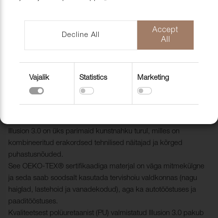
mööblihooldu
EU-Funded CNC Technology
tooted
Scandic Laholmen
Pakendid ja 
Accept
Decline All
All
Vajalik
Statistics
Marketing
Kunstnahk Illusion 3.0, 45633
Cinnamon
2004035
Illusion 3.0 on üks parimaid kunstnahku turul, milles on
kombineeritud erakordsed tehnilised näitajad ja kõrged
puhastusnõuded.
See OEKO-TEX® sertifikaadiga materjal on väga mitmekülgne
ja seda saab soodsalt kasutada tervishoiu valdkonnas (nagu
haiglad, lastehoid ja vanadekodud), aga ka autotööstuses ja
paaditööstuses.
Kvaliteetsest polüuretaanist (PU) valmistatud Illusion 3.0 pakub