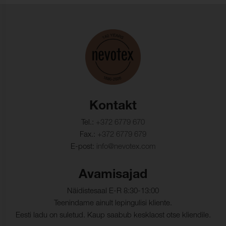
Värvikindlus,
4-5 (ISO 105-X12)
kuivhõõrdumine:
Värvikindlus,
4-5 (ISO 105-X12)
märghõõrdumine:
Valguskindlus:
≥ 7 (ISO 105-B02)
Pinnakatte külmakindlus:
-40°C (EN 1876-1)
Kontakt
Õmblusniidi tugevus,
410 N/5cm (ISO 13935-1)
Tel.:
+372 6779 670
lõim:
Fax.:
+372 6779 679
E-post:
info@nevotex.com
Õmblusniidi tugevus,
340 N/5cm (ISO 13935-1)
kude:
Avamisajad
Kiutugevus, lõim :
613 N/5cm (ISO 1421)
Näidistesaal E-R 8:30-13:00
Teenindame ainult lepingulisi kliente.
Kiutugevus, kude:
376 N/5cm (ISO 1421)
Eesti ladu on suletud. Kaup saabub kesklaost otse kliendile.
Venivus lõime suunas:
111 % (ISO 1421)